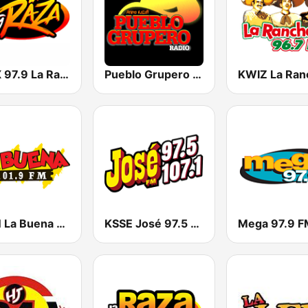
KLAX 97.9 La Raza FM
Pueblo Grupero Radio
KLBN La Buena 101.9 FM
KSSE José 97.5 y 107.1
Mega 97.9 F