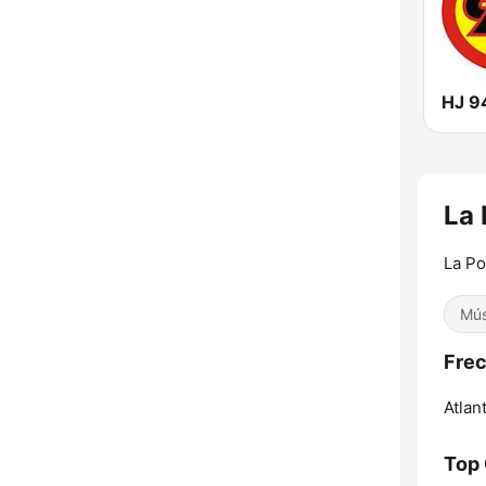
HJ 9
La 
La Po
Mús
Frec
Atlant
Top