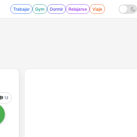
Trabajar
Gym
Dormir
Relajarse
Viaje
12