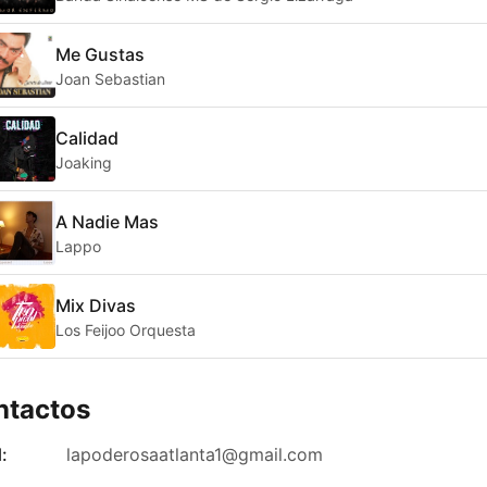
Me Gustas
Joan Sebastian
Calidad
Joaking
A Nadie Mas
Lappo
Mix Divas
Los Feijoo Orquesta
ntactos
:
lapoderosaatlanta1@gmail.com