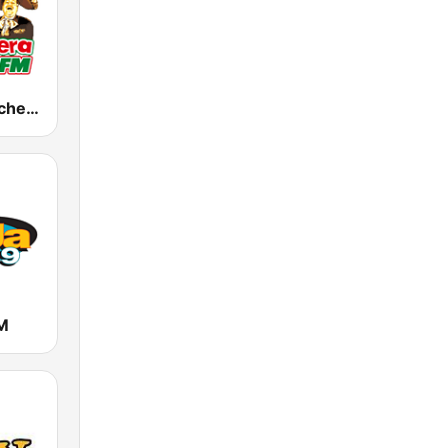
KWIZ La Ranchera 96.7 FM (US Only)
M