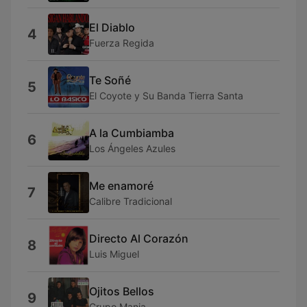
El Diablo
4
Fuerza Regida
Te Soñé
5
El Coyote y Su Banda Tierra Santa
A la Cumbiamba
6
Los Ángeles Azules
Me enamoré
7
Calibre Tradicional
Directo Al Corazón
8
Luis Miguel
Ojitos Bellos
9
Grupo Mania