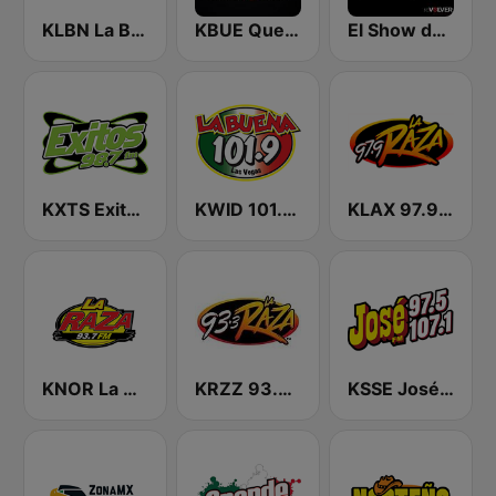
KLBN La Buena 101.9 FM
KBUE Que Buena 105.5 / 94.3 FM (US Only)
El Show de Piolín
KXTS Exitos 98.7 FM
KWID 101.9 La Buena
KLAX 97.9 La Raza FM
KNOR La Raza 93.7 (US Only)
KRZZ 93.3 La Raza FM
KSSE José 97.5 y 107.1