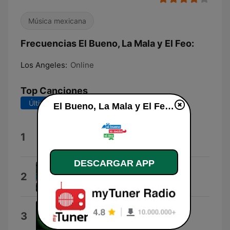
Música mexicana
Frecuencias El Bueno, La Mala y El Feo:
Los Angeles:
Online
Top Canciones
Últimos 7 días
Últimos 30 días
El Bueno, La Mala y El Feo en vivo
Yo Las Pongo
1
Los Tucanes de Tijuana
DESCARGAR APP
La Cama de Piedra
2
Banda El Chante
Dosis
3
Xavi Kras