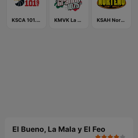
KSCA 101.9 Los Angeles FM (US Only)
KMVK La Grande 107.5 FM
KSAH Norteño 720 y 104.1
El Bueno, La Mala y El Feo