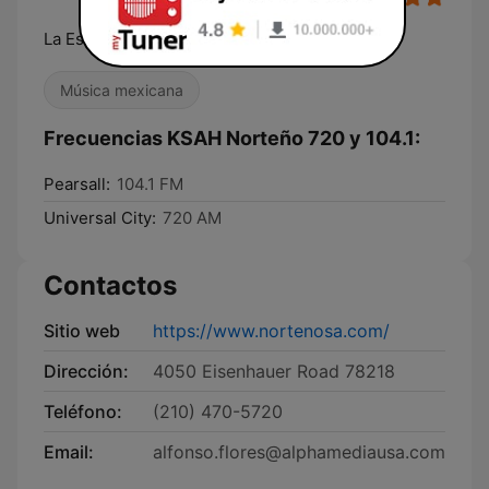
La Estacion De La Raza
Música mexicana
Frecuencias KSAH Norteño 720 y 104.1:
Pearsall:
104.1 FM
Universal City:
720 AM
Contactos
Sitio web
https://www.nortenosa.com/
Dirección:
4050 Eisenhauer Road 78218
Teléfono:
(210) 470-5720
Email:
alfonso.flores@alphamediausa.com