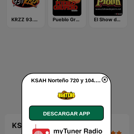
KRZZ 93.3 La Raza FM
Pueblo Grupero Radio
El Show de Piolín
KSAH Norteño 720 y 104.1 en vivo
DESCARGAR APP
KSAH Norteño 720 y 104.1