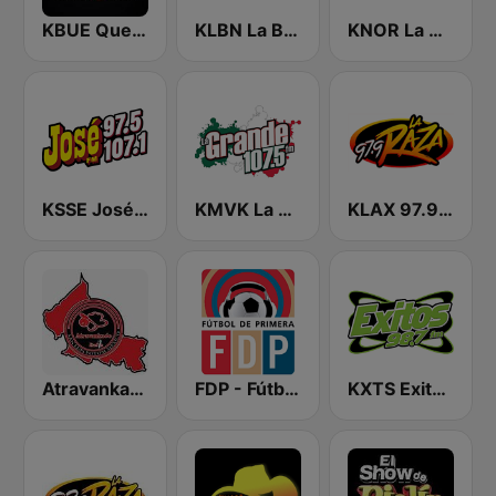
KBUE Que Buena 105.5 / 94.3 FM (US Only)
KLBN La Buena 101.9 FM
KNOR La Raza 93.7 (US Only)
KSSE José 97.5 y 107.1
KMVK La Grande 107.5 FM
KLAX 97.9 La Raza FM
Atravankado Radio
FDP - Fútbol de Primera
KXTS Exitos 98.7 FM