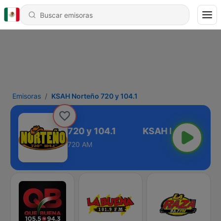
Emisoras
KSAH Norteño 720 y 104.1
KSAH Norteño 720 y 104.1
720 AM