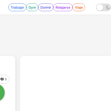
Trabajar
Gym
Dormir
Relajarse
Viaje
3