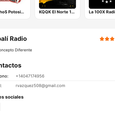
RanchoS PotosinoS Radio
KQQK El Norte 107.9 / 101.7 FM
La 100X Rad
alí Radio
oncepto Diferente
ntactos
fono:
+14047174956
:
rvazquez508@gmail.com
s sociales