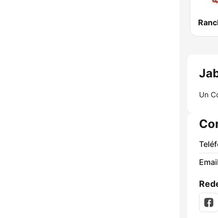
Jab
Un C
Co
Telé
Email
Rede