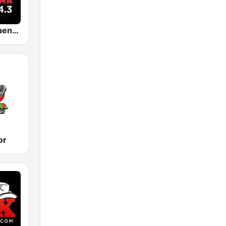
KBUE Que Buena 105.5 / 94.3 FM (US Only)
or