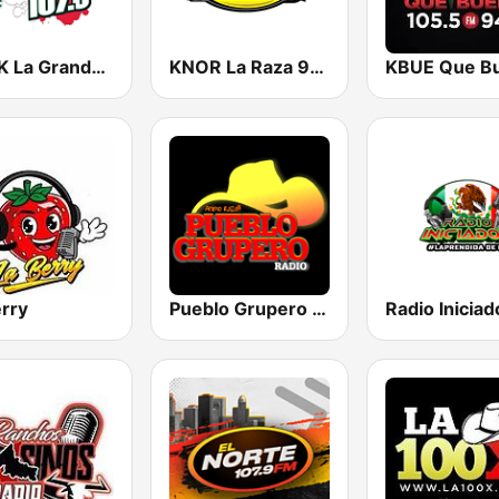
KMVK La Grande 107.5 FM
KNOR La Raza 93.7 (US Only)
erry
Pueblo Grupero Radio
Radio Iniciad