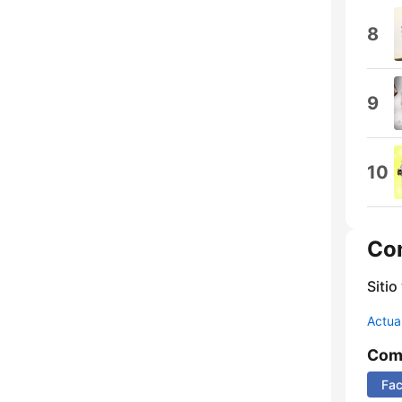
8
9
10
Co
Sitio
Actua
Comp
Fa