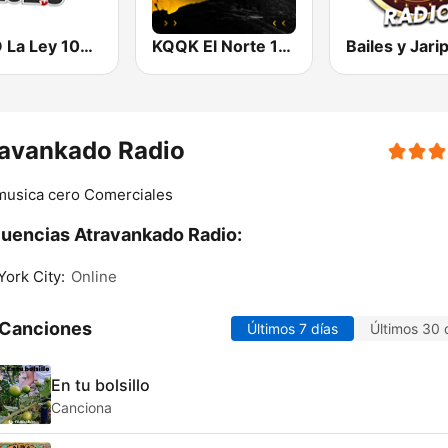
KESO La Ley 102.5 and 92.7 FM
KQQK El Norte 107.9 / 101.7 FM
ravankado Radio
musica cero Comerciales
uencias Atravankado Radio:
ork City:
Online
 Canciones
Últimos 7 días
Últimos 30 
En tu bolsillo
Canciona