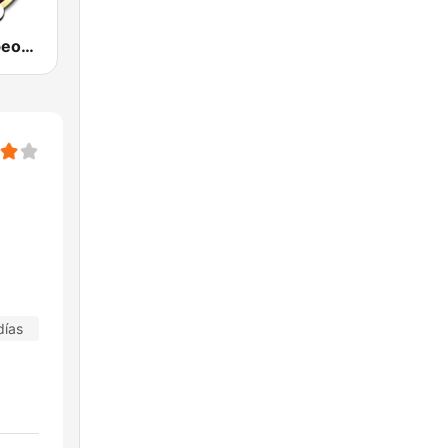
Bailes y Jaripeos Potosinos
días