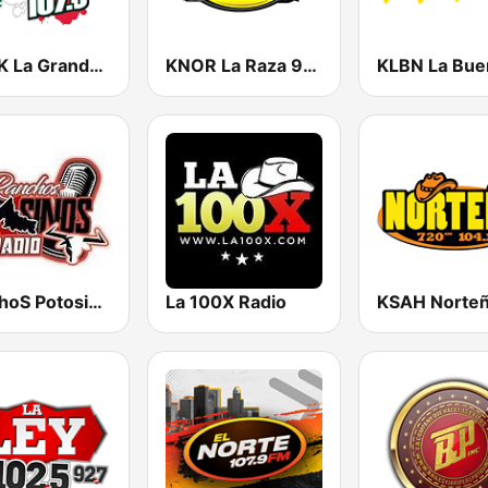
KMVK La Grande 107.5 FM
KNOR La Raza 93.7 (US Only)
RanchoS PotosinoS Radio
La 100X Radio