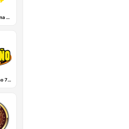
KLBN La Buena 101.9 FM
KSAH Norteño 720 y 104.1