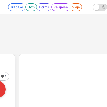
Trabajar
Gym
Dormir
Relajarse
Viaje
1