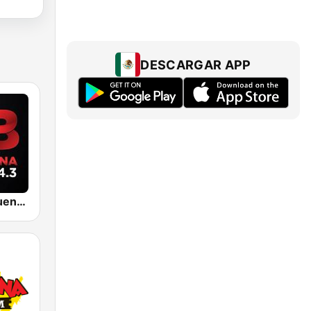
DESCARGAR APP
KBUE Que Buena 105.5 / 94.3 FM (US Only)