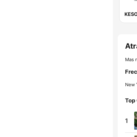
At
Mas 
Frec
New Y
Top
1