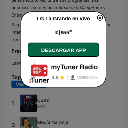
de sus locutores. Entre sus programas más
populares se destacan
Amanecer Campirano
y
Entre Amigos
por la voz de Ruth Bonny.
LG La Grande en vivo
Se puede escuchar en vivo en todo el mundo por
internet o en el estado de Guanajuato en las
frecuencias 95.5 FM y 680 AM.
DESCARGAR APP
Frecuencias LG La Grande:
León:
680 AM
Top Canciones
Últimos 7 días
Últimos 30 días
Outro
1
M83
Medía Naranja
2