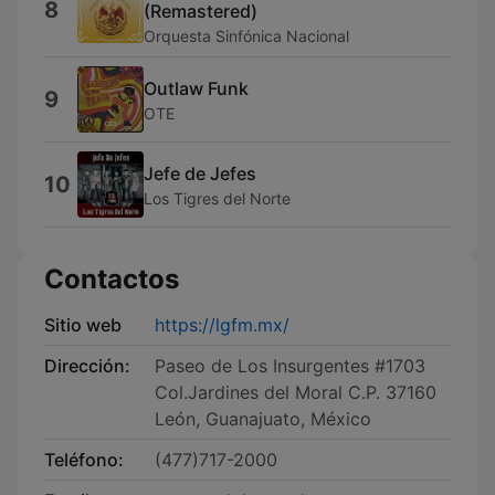
8
(Remastered)
Orquesta Sinfónica Nacional
Outlaw Funk
9
OTE
Jefe de Jefes
10
Los Tigres del Norte
Contactos
Sitio web
https://lgfm.mx/
Dirección:
Paseo de Los Insurgentes #1703
Col.Jardines del Moral C.P. 37160
León, Guanajuato, México
Teléfono:
(477)717-2000