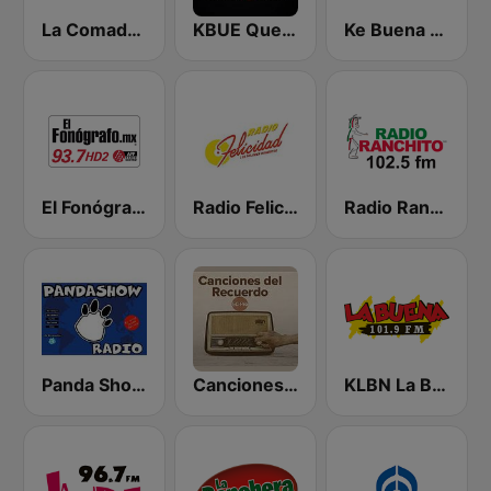
La Comadre 1260 AM
KBUE Que Buena 105.5 / 94.3 FM (US Only)
Ke Buena 92.9 FM
El Fonógrafo HD2
Radio Felicidad 1180 AM
Radio Ranchito
Panda Show Radio
Canciones del Recuerdo DJec
KLBN La Buena 101.9 FM