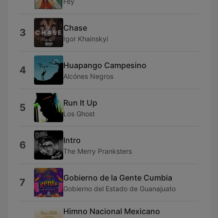
Fey
Chase
3
Igor Khainskyi
Huapango Campesino
4
Alcónes Negros
Run It Up
5
Los Ghost
Intro
6
The Merry Pranksters
Gobierno de la Gente Cumbia
7
Gobierno del Estado de Guanajuato
Himno Nacional Mexicano