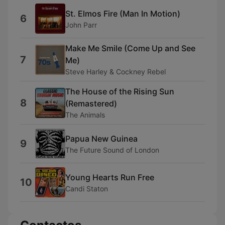
St. Elmos Fire (Man In Motion)
6
John Parr
Make Me Smile (Come Up and See
7
Me)
Steve Harley & Cockney Rebel
The House of the Rising Sun
8
(Remastered)
The Animals
Papua New Guinea
9
The Future Sound of London
Young Hearts Run Free
10
Candi Staton