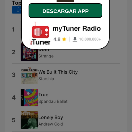
Top Canciones
Últimos 7 días
Últimos 30 días
DESCARGAR APP
Gorgeous
1
PM Artist Sessions Project
Dom
2
Strange
We Built This City
3
Starship
True
4
Spandau Ballet
Lonely Boy
5
Andrew Gold