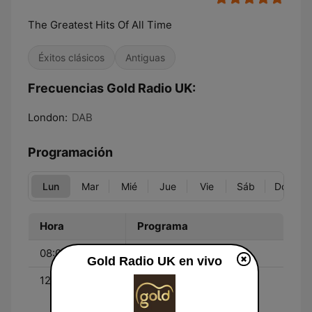
The Greatest Hits Of All Time
Éxitos clásicos
Antiguas
Frecuencias Gold Radio UK:
London:
DAB
Programación
Lun
Mar
Mié
Jue
Vie
Sáb
Dom
Hora
Programa
08:00 - 12:00
Tony Dibbin's
Gold Radio UK en vivo
12:00 - 00:00
The Music Marathon