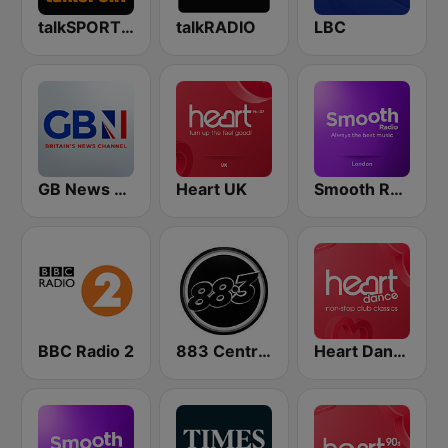
talkSPORT 2
talkRADIO
LBC
GB News Radio
Heart UK
Smooth Radio London
BBC Radio 2
883 Centreforce radio
Heart Dance