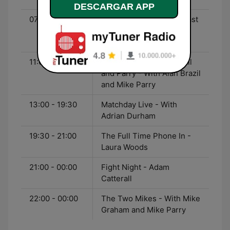
DESCARGAR APP
07:00 - 11:00
Weekend Sports Breakfast
- With Georgie Bingham
and Tony Cascarino
11:00 - 13:00
The Warm-Up with Brazil
and Parry - With Alan Brazil
and Mike Parry
13:00 - 19:30
Matchday Live - With
Adrian Durham
19:30 - 21:00
The Full Time Phone In -
Laura Woods
21:00 - 00:00
Fight Night - Adam
Catterall
22:00 - 00:00
The Two Mikes - With Mike
Graham and Mike Parry