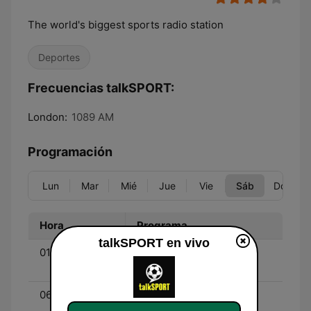
The world's biggest sports radio station
Deportes
Frecuencias talkSPORT:
London:
1089 AM
Programación
Lun
Mar
Mié
Jue
Vie
Sáb
Dom
Hora
Programa
talkSPORT en vivo
01:00 - 06:00
Extra Time - With Tom
Latchem
06:00 - 07:00
On the Sporting Couch -
Gary Bloom