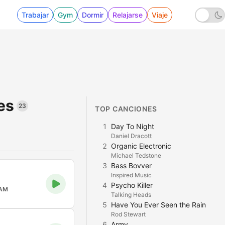
Trabajar
Gym
Dormir
Relajarse
Viaje
es
23
TOP CANCIONES
1
Day To Night
Daniel Dracott
2
Organic Electronic
Michael Tedstone
3
Bass Bovver
Inspired Music
4
Psycho Killer
 AM
Talking Heads
5
Have You Ever Seen the Rain
Rod Stewart
6
Army