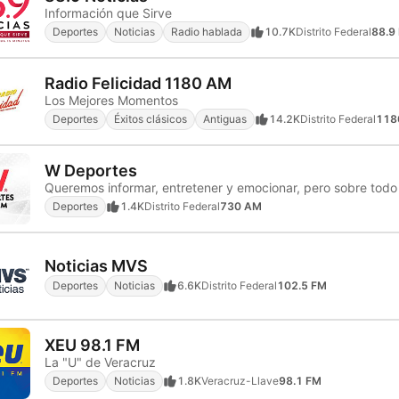
Información que Sirve
Deportes
Noticias
Radio hablada
10.7K
Distrito Federal
88.9
Radio Felicidad 1180 AM
Los Mejores Momentos
Deportes
Éxitos clásicos
Antiguas
14.2K
Distrito Federal
118
W Deportes
Deportes
1.4K
Distrito Federal
730 AM
Noticias MVS
Deportes
Noticias
6.6K
Distrito Federal
102.5 FM
XEU 98.1 FM
La "U" de Veracruz
Deportes
Noticias
1.8K
Veracruz-Llave
98.1 FM