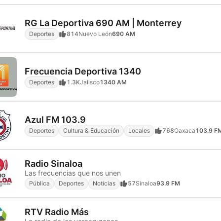
RG La Deportiva 690 AM | Monterrey
Deportes
814
Nuevo León
690 AM
Frecuencia Deportiva 1340
Deportes
1.3K
Jalisco
1340 AM
Azul FM 103.9
Deportes
Cultura & Educación
Locales
768
Oaxaca
103.9 F
Radio Sinaloa
Las frecuencias que nos unen
Pública
Deportes
Noticias
57
Sinaloa
93.9 FM
RTV Radio Más