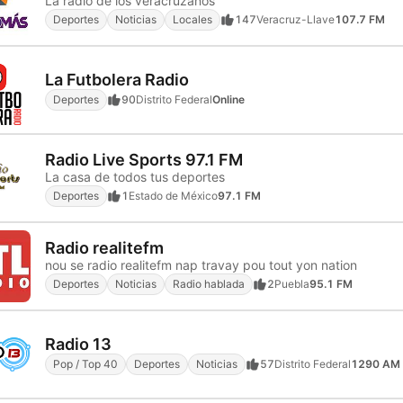
La radio de los veracruzanos
Deportes
Noticias
Locales
147
Veracruz-Llave
107.7 FM
La Futbolera Radio
Deportes
90
Distrito Federal
Online
Radio Live Sports 97.1 FM
La casa de todos tus deportes
Deportes
1
Estado de México
97.1 FM
Radio realitefm
nou se radio realitefm nap travay pou tout yon nation
Deportes
Noticias
Radio hablada
2
Puebla
95.1 FM
Radio 13
Pop / Top 40
Deportes
Noticias
57
Distrito Federal
1290 AM