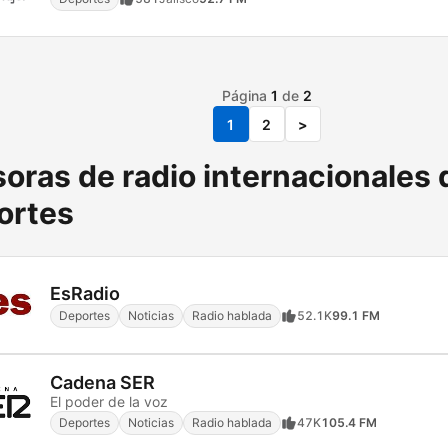
Página
1
de
2
1
2
>
oras de radio internacionales 
ortes
EsRadio
Deportes
Noticias
Radio hablada
52.1K
99.1 FM
Cadena SER
El poder de la voz
Deportes
Noticias
Radio hablada
47K
105.4 FM