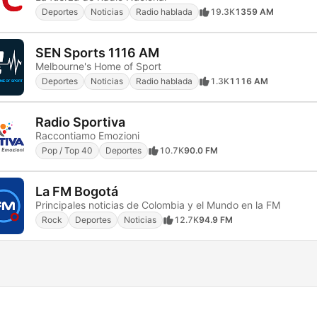
Deportes
Noticias
Radio hablada
19.3K
1359 AM
SEN Sports 1116 AM
Melbourne's Home of Sport
Deportes
Noticias
Radio hablada
1.3K
1116 AM
Radio Sportiva
Raccontiamo Emozioni
Pop / Top 40
Deportes
10.7K
90.0 FM
La FM Bogotá
Principales noticias de Colombia y el Mundo en la FM
Rock
Deportes
Noticias
12.7K
94.9 FM