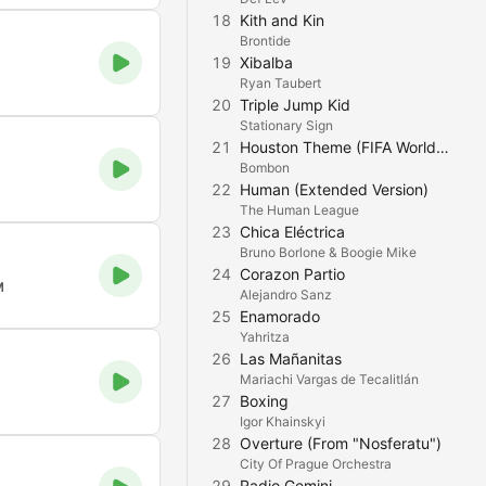
18
Kith and Kin
Brontide
19
Xibalba
Ryan Taubert
20
Triple Jump Kid
Stationary Sign
21
Houston Theme (FIFA World Cup 26™️)
Bombon
22
Human (Extended Version)
The Human League
23
Chica Eléctrica
Bruno Borlone & Boogie Mike
24
Corazon Partio
M
Alejandro Sanz
25
Enamorado
Yahritza
26
Las Mañanitas
Mariachi Vargas de Tecalitlán
27
Boxing
Igor Khainskyi
28
Overture (From "Nosferatu")
City Of Prague Orchestra
29
Radio Gemini