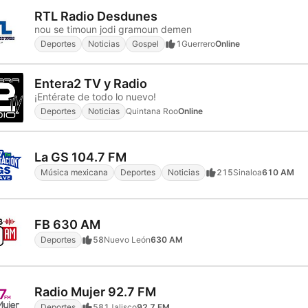
RTL Radio Desdunes
nou se timoun jodi gramoun demen
Deportes
Noticias
Gospel
1
Guerrero
Online
Entera2 TV y Radio
¡Entérate de todo lo nuevo!
Deportes
Noticias
Quintana Roo
Online
La GS 104.7 FM
Música mexicana
Deportes
Noticias
215
Sinaloa
610 AM
FB 630 AM
Deportes
58
Nuevo León
630 AM
Radio Mujer 92.7 FM
Deportes
581
Jalisco
92.7 FM