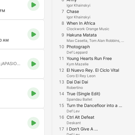
Igor Khainskyi
 FM
7
Chase
Igor Khainskyi
8
When In Africa
Clockwork Orange Music
9
Hakuna Matata
0 AM
Max Casella, Tom Alan Robbins, Scott Irby-Ranniar, The Lion King Ensemble & Jason Raize
10
Photograph
Def Leppard
11
Young Hearts Run Free
Queremos informar, entretener y emocionar, pero sobre todo ¡APASIONAR!
Kym Mazelle
12
El Nuevo Rey. El Ciclo Vital
Coro El Rey Leon
13
Dai Dai Dai
Robertino
14
True (Single Edit)
Spandau Ballet
15
Turn the Dancefloor into a Moshpit
Def Lev
16
Ctrl Alt Defeat
Deskant
17
I Don't Give A ...
Def Lev