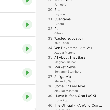
Jametris
30
Sharir
Heyson
31
Cuéntame
Lucero
32
Pups
Citokid
33
Wasted Education
Blue Topaz
34
Ven Devórame Otra Vez
Azúcar Moreno
35
All About That Bass
Meghan Trainor
36
Market News
Benjamin Starnberg
37
Amiga Mia
Alejandro Sanz
38
Come On Feel Alive
Alex De Menthon
39
I Love It (feat. Charli XCX)
Icona Pop
40
The Official FIFA World Cup 26™ Theme
FIFA Sound