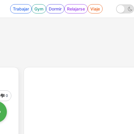
Trabajar
Gym
Dormir
Relajarse
Viaje
0