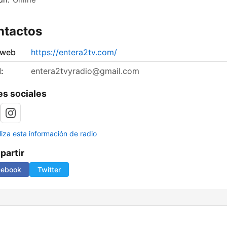
ntactos
 web
https://entera2tv.com/
:
entera2tvyradio@gmail.com
s sociales
liza esta información de radio
artir
cebook
Twitter