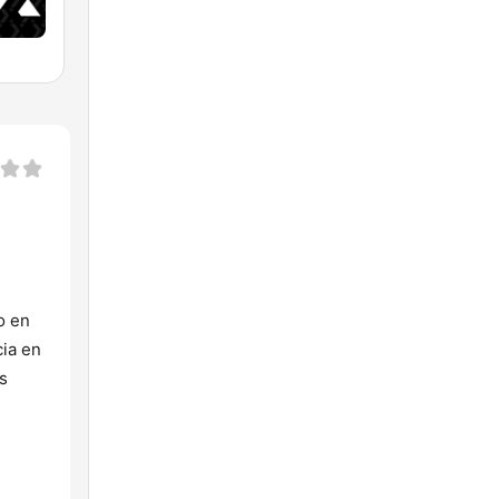
o en
cia en
s