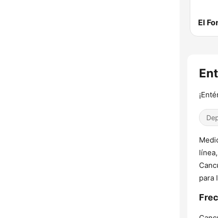
El F
Ent
¡Enté
Dep
Medio
línea
Cancú
para 
Frec
Canc