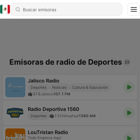
Emisoras de radio de Deportes
23
Jalisco Radio
Deportes
Noticias
Cultura & Educación
373
Jalisco
107.1 FM
Radio Deportiva 1560
Deportes
11
Chihuahua
1560 AM
LouTristan Radio
Todo Empieza Aquí