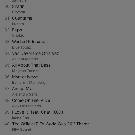
Jametris
30
Sharir
Heyson
31
Cuéntame
Lucero
32
Pups
Citokid
33
Wasted Education
Blue Topaz
34
Ven Devórame Otra Vez
Azúcar Moreno
35
All About That Bass
Meghan Trainor
36
Market News
Benjamin Starnberg
37
Amiga Mia
Alejandro Sanz
38
Come On Feel Alive
Alex De Menthon
39
I Love It (feat. Charli XCX)
Icona Pop
40
The Official FIFA World Cup 26™ Theme
FIFA Sound