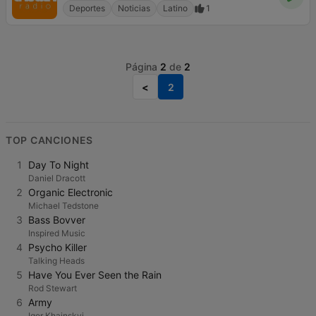
Deportes
Noticias
Latino
1
Página
2
de
2
<
2
TOP CANCIONES
1
Day To Night
Daniel Dracott
2
Organic Electronic
Michael Tedstone
3
Bass Bovver
Inspired Music
4
Psycho Killer
Talking Heads
5
Have You Ever Seen the Rain
Rod Stewart
6
Army
Igor Khainskyi