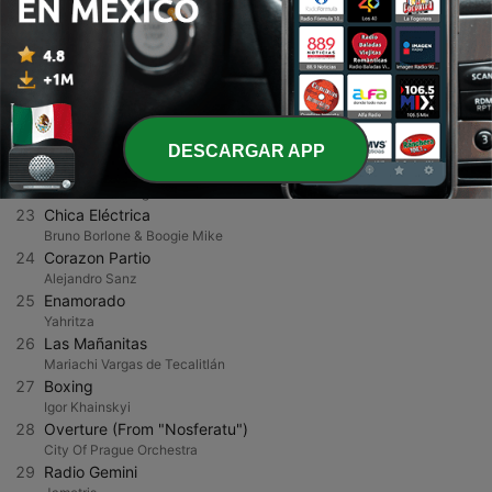
18
Kith and Kin
Brontide
19
Xibalba
Ryan Taubert
20
Triple Jump Kid
Stationary Sign
21
Houston Theme (FIFA World Cup 26™️)
Bombon
DESCARGAR APP
22
Human (Extended Version)
The Human League
23
Chica Eléctrica
Bruno Borlone & Boogie Mike
24
Corazon Partio
Alejandro Sanz
25
Enamorado
Yahritza
26
Las Mañanitas
Mariachi Vargas de Tecalitlán
27
Boxing
Igor Khainskyi
28
Overture (From "Nosferatu")
City Of Prague Orchestra
29
Radio Gemini