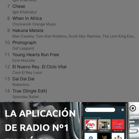
7
Chase
Igor Khainskyi
8
When In Africa
Clockwork Orange Music
9
Hakuna Matata
Max Casella, Tom Alan Robbins, Scott Irby-Ranniar, The Lion King Ensemble & Jason Raize
10
Photograph
Def Leppard
11
Young Hearts Run Free
Kym Mazelle
12
El Nuevo Rey. El Ciclo Vital
Coro El Rey Leon
13
Dai Dai Dai
Robertino
14
True (Single Edit)
Spandau Ballet
15
Turn the Dancefloor into a Moshpit
Def Lev
16
Ctrl Alt Defeat
Deskant
17
I Don't Give A ...
Def Lev