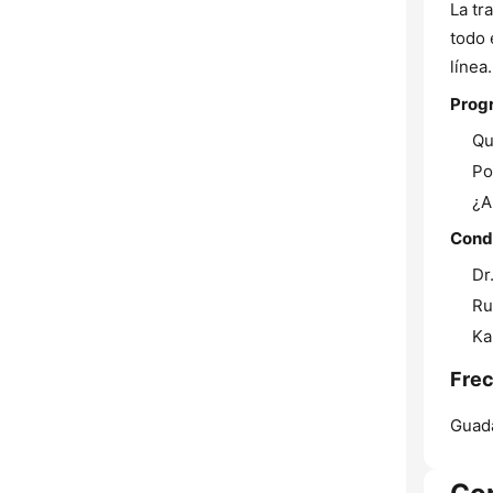
La tr
todo 
línea.
Prog
Qu
Po
¿A
Condu
Dr
Ru
Ka
Frec
Guada