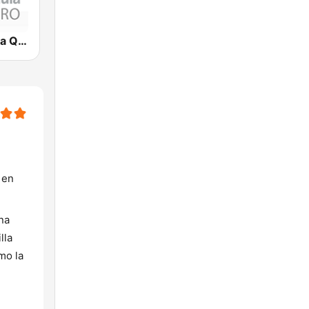
Radio Fórmula Querétaro
 en
na
lla
mo la