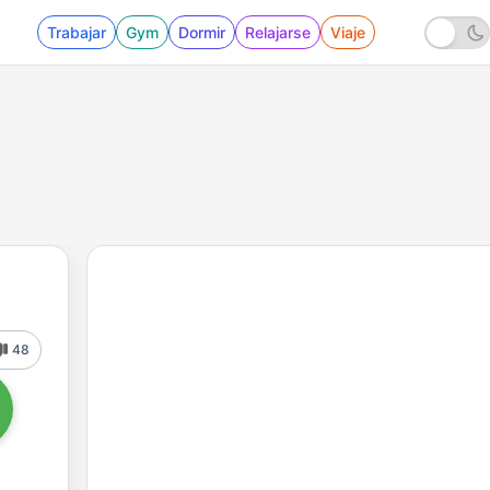
Trabajar
Gym
Dormir
Relajarse
Viaje
48