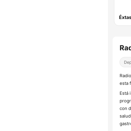
Rad
Dep
Radio
esta 
Está 
progr
con d
salud
gastr