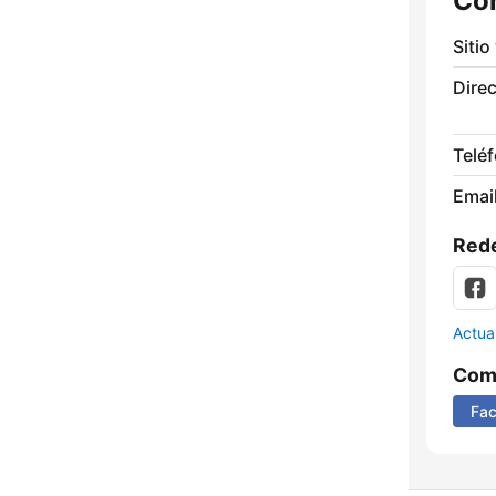
Co
Sitio
Direc
Telé
Email
Rede
Actua
Comp
Fa