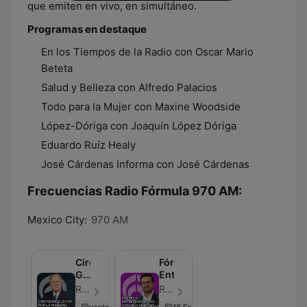
que emiten en vivo, en simultáneo.
Programas en destaque
En los Tiempos de la Radio con Oscar Mario
Beteta
Salud y Belleza con Alfredo Palacios
Todo para la Mujer con Maxine Woodside
López-Dóriga con Joaquín López Dóriga
Eduardo Ruíz Healy
José Cárdenas Informa con José Cárdenas
Frecuencias Radio Fórmula 970 AM:
Mexico City:
970 AM
Ciro
Fórmula
Gómez
Entretenimiento
Leyva
Radio Fórmula - Episodio 2698
Radio Fórmula - Episodio 27
por
yesterday
16 Feb 2024