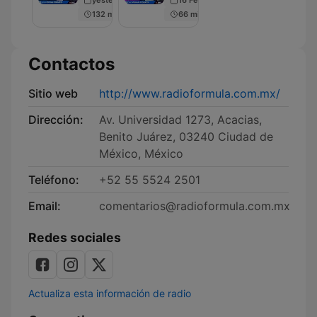
la
132 min
66 min
Mañana
Contactos
Sitio web
http://www.radioformula.com.mx/
Dirección:
Av. Universidad 1273, Acacias,
Benito Juárez, 03240 Ciudad de
México, México
Teléfono:
+52 55 5524 2501
Email:
comentarios@radioformula.com.mx
Redes sociales
Actualiza esta información de radio