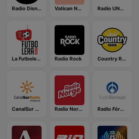
Radio Disney Latinoamérica
Vatican News - Español
Radio UNAM 96.1 FM
La Futbolera Radio
Radio Rock
Country Radio
CanalSur Radio Andalucía
Radio Norge
Radio Fórmula 1470 (Fórmula Femenina)