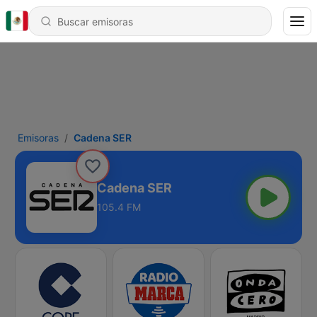
Emisoras
Cadena SER
Cadena SER
105.4 FM