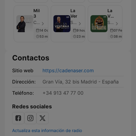
Milenio
La
La
3
Ventana
Vida
Moderna
Cadena SER - Episodio 199
SER Podcast - Episodio 676
SER Podcast - Episodio 599
14 Oct 2022
9 hours ago
07 Feb 2025
53 min
23 min
38 min
Contactos
Sitio web
https://cadenaser.com
Dirección:
Gran Vía, 32 bis Madrid - España
Teléfono:
+34 913 47 77 00
Redes sociales
Actualiza esta información de radio