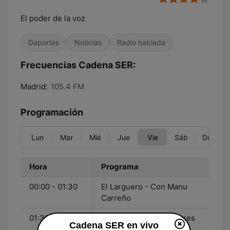
El poder de la voz
Deportes
Noticias
Radio hablada
Frecuencias Cadena SER:
Madrid:
105.4 FM
Programación
Lun
Mar
Mié
Jue
Vie
Sáb
Dom
Hora
Programa
00:00 - 01:30
El Larguero - Con Manu
Carreño
01:30 - 04:00
El Faro - Con Mara Torres
Cadena SER en vivo