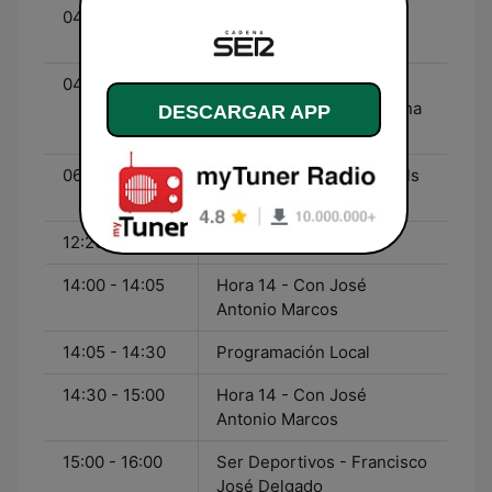
04:00 - 04:30
La Vida Moderna - Con
David Broncano
04:30 - 06:00
De Buenas a Primeras -
Con Aitor Albizua y Marina
DESCARGAR APP
Fernández
06:00 - 12:20
Hoy por Hoy - Con Àngels
Barceló
12:20 - 14:00
Programación Local
14:00 - 14:05
Hora 14 - Con José
Antonio Marcos
14:05 - 14:30
Programación Local
14:30 - 15:00
Hora 14 - Con José
Antonio Marcos
15:00 - 16:00
Ser Deportivos - Francisco
José Delgado