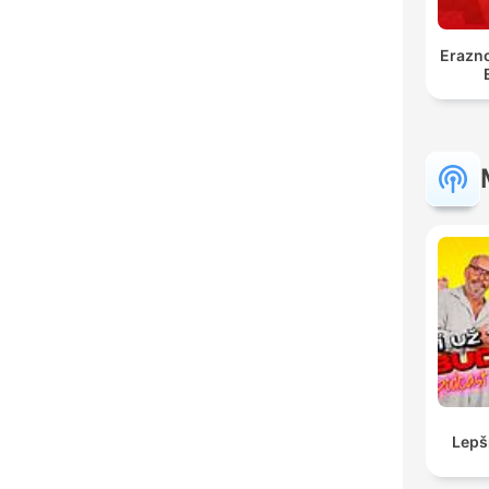
Erazno
Lepš