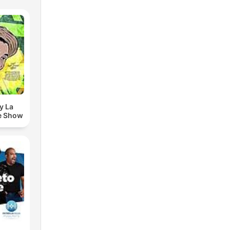
y La
e Show