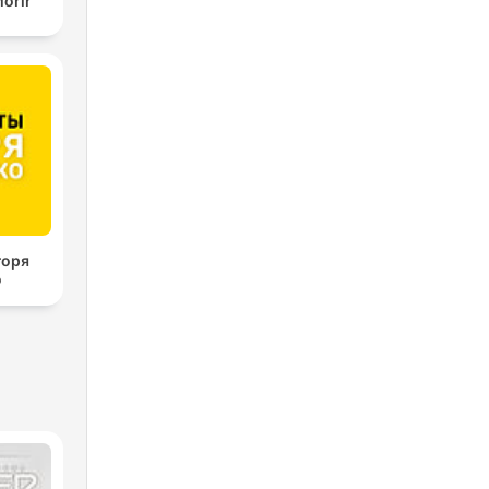
orir
горя
о