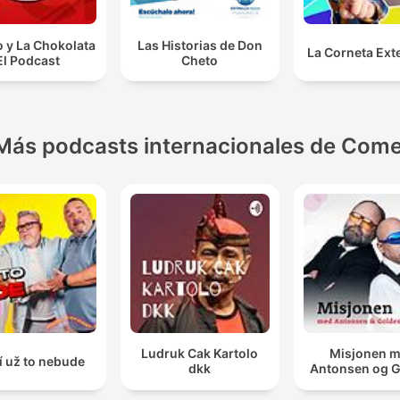
 y La Chokolata
Las Historias de Don
La Corneta Ext
El Podcast
Cheto
Más podcasts internacionales de Come
Ludruk Cak Kartolo
Misjonen 
í už to nebude
dkk
Antonsen og 