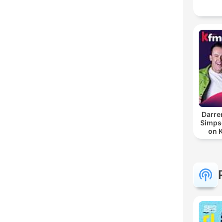
Darre
Simpso
on 