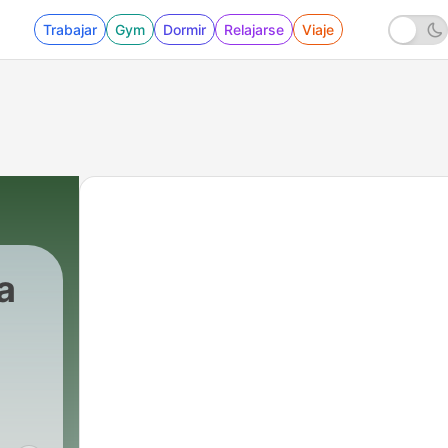
Trabajar
Gym
Dormir
Relajarse
Viaje
a