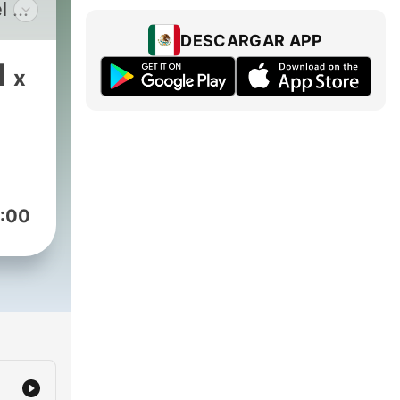
l e
DESCARGAR APP
1
x
:00