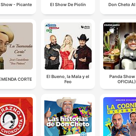
 Show - Picante
El Show De Piolín
Don Cheto Al
El Bueno, la Mala y el
Panda Show
EMENDA CORTE
Feo
OFICIAL)