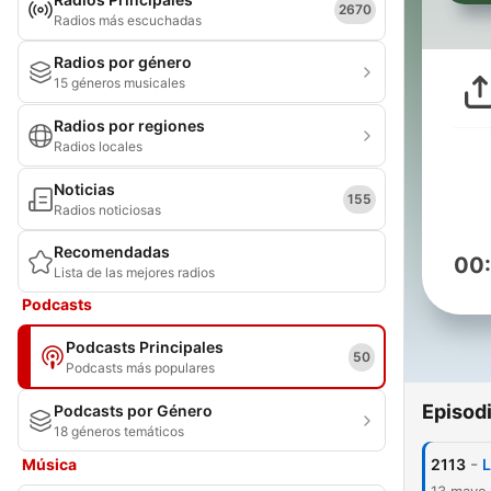
2670
Radios más escuchadas
Radios por género
15 géneros musicales
Radios por regiones
Radios locales
Noticias
155
Radios noticiosas
Recomendadas
00
Lista de las mejores radios
Podcasts
Podcasts Principales
50
Podcasts más populares
Episod
Podcasts por Género
18 géneros temáticos
-
Música
2113
L