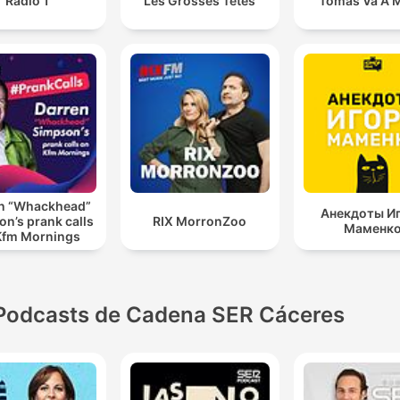
Rádió 1
Les Grosses Têtes
Tomás Va A M
n “Whackhead”
Анекдоты И
n’s prank calls
RIX MorronZoo
Маменк
Kfm Mornings
Podcasts de Cadena SER Cáceres