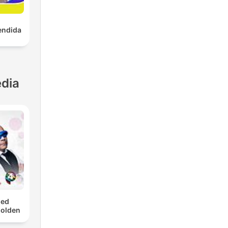
endida
dia
med
Golden