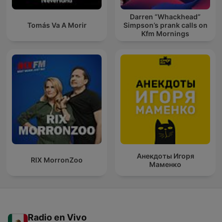
Darren “Whackhead”
Tomás Va A Morir
Simpson’s prank calls on
Kfm Mornings
Анекдоты Игоря
RIX MorronZoo
Маменко
Radio en Vivo