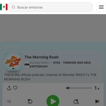
Podcasts
The Morning Rush
Monster RX93.1
|
4158 - TAWAGIN ANG MGA
KAPITBAHAY
This is the official podcast channel of Monster RX93.1's THE
MORNING RUSH
1
x
Volumen