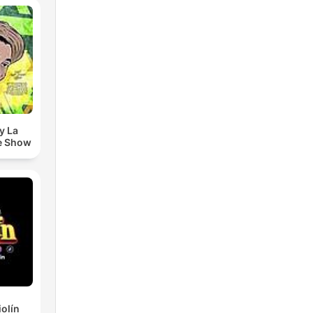
y La
e Show
iolín