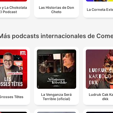
 y La Chokolata
Las Historias de Don
La Corneta Ext
El Podcast
Cheto
Más podcasts internacionales de Come
La Venganza Será
Ludruk Cak Ka
Grosses Têtes
Terrible (oficial)
dkk