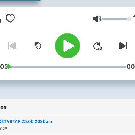
Volumen
:00
00
ios
ČETVRTAK 25.06.2026bm
2026