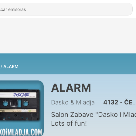
ALARM
ALARM
Dasko & Mladja
|
4132 - ČETVRTAK 25.06.2026bm
Salon Zabave "Dasko i Mlad
Lots of fun!