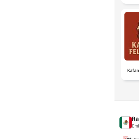
Kafam
Ra
Emi