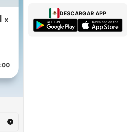
DESCARGAR APP
1
x
:00