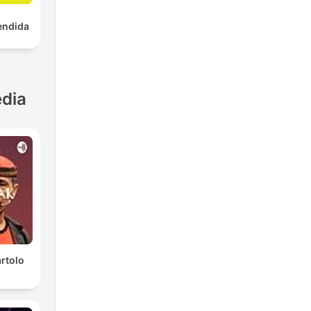
endida
dia
rtolo