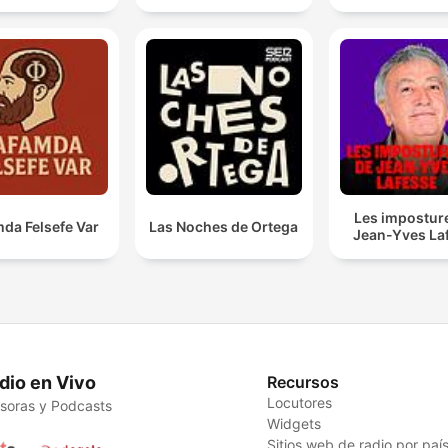
Les impostur
da Felsefe Var
Las Noches de Ortega
Jean-Yves La
dio en Vivo
Recursos
Locutores
soras y Podcasts
Widgets
Sitios web de radio por paí