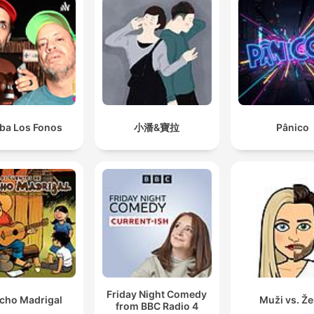
iba Los Fonos
小潘&寶拉
Pânico
Friday Night Comedy
cho Madrigal
Muži vs. Ž
from BBC Radio 4