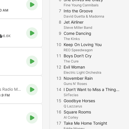
Fine Young Cannibals
0 AM
7
Into the Groove
David Guetta & Madonna
8
Jet Airliner
Steve Miller Band
9
Come Dancing
6.6K
The Kinks
10
Keep On Loving You
REO Speedwagon
11
Boys Don't Cry
The Cure
12
Evil Woman
Electric Light Orchestra
13
November Rain
Guns N' Roses
Somos Música Romántica Online las 24 horas, tambien somos Radio Muy Romántica
14
I Don't Want to Miss a Thing (From "Aerosmith")
SirTeclas
.9 FM
15
Goodbye Horses
Q Lazzarus
16
Square Rooms
Al Corley
17
Take Me Home Tonight
Eddie Money