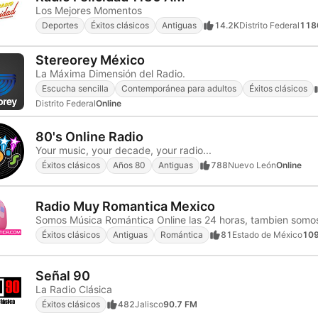
Los Mejores Momentos
Deportes
Éxitos clásicos
Antiguas
14.2K
Distrito Federal
118
Stereorey México
La Máxima Dimensión del Radio.
Escucha sencilla
Contemporánea para adultos
Éxitos clásicos
Distrito Federal
Online
80's Online Radio
Your music, your decade, your radio...
Éxitos clásicos
Años 80
Antiguas
788
Nuevo León
Online
Radio Muy Romantica Mexico
Éxitos clásicos
Antiguas
Romántica
81
Estado de México
109
Señal 90
La Radio Clásica
Éxitos clásicos
482
Jalisco
90.7 FM