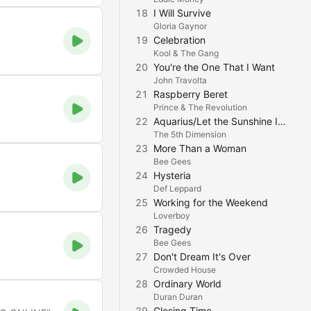
18
I Will Survive
Gloria Gaynor
19
Celebration
Kool & The Gang
20
You're the One That I Want
John Travolta
21
Raspberry Beret
Prince & The Revolution
22
Aquarius/Let the Sunshine In (The Flesh Failures) [From the American Tribal Love Rock Musical "Hair"] [Remastered 2000]
The 5th Dimension
23
More Than a Woman
Bee Gees
24
Hysteria
Def Leppard
25
Working for the Weekend
Loverboy
26
Tragedy
Bee Gees
27
Don't Dream It's Over
Crowded House
28
Ordinary World
Duran Duran
29
Closing Time