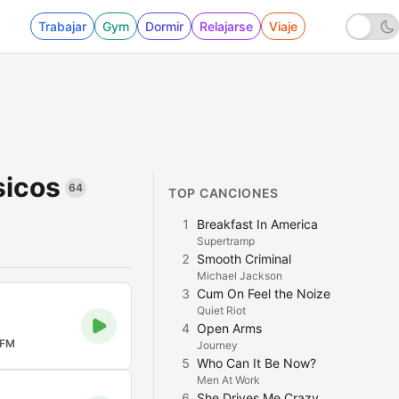
Trabajar
Gym
Dormir
Relajarse
Viaje
sicos
64
TOP CANCIONES
1
Breakfast In America
Supertramp
2
Smooth Criminal
Michael Jackson
3
Cum On Feel the Noize
Quiet Riot
4
Open Arms
 FM
Journey
5
Who Can It Be Now?
Men At Work
6
She Drives Me Crazy