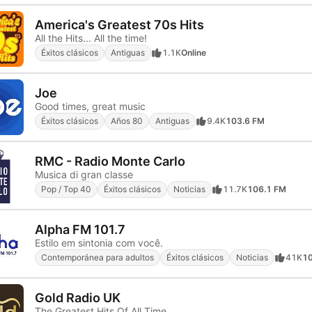
America's Greatest 70s Hits
All the Hits... All the time!
Éxitos clásicos
Antiguas
1.1K
Online
Joe
Good times, great music
Éxitos clásicos
Años 80
Antiguas
9.4K
103.6 FM
RMC - Radio Monte Carlo
Musica di gran classe
Pop / Top 40
Éxitos clásicos
Noticias
11.7K
106.1 FM
Alpha FM 101.7
Estilo em sintonia com você.
Contemporánea para adultos
Éxitos clásicos
Noticias
41K
10
Gold Radio UK
The Greatest Hits Of All Time