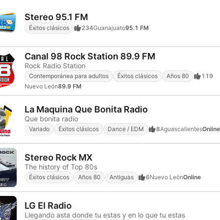
Stereo 95.1 FM
Éxitos clásicos
234
Guanajuato
95.1 FM
Canal 98 Rock Station 89.9 FM
Rock Radio Station
Contemporánea para adultos
Éxitos clásicos
Años 80
119
Nuevo León
89.9 FM
La Maquina Que Bonita Radio
Que bonita radio
Variado
Éxitos clásicos
Dance / EDM
8
Aguascalientes
Online
Stereo Rock MX
The history of Top 80s
Éxitos clásicos
Años 80
Antiguas
6
Nuevo León
Online
LG El Radio
Llegando asta donde tu estas y en lo que tu estas