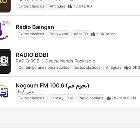
Éxitos clásicos
Antiguas
18.6K
DAB
Radio Baingan
Éxitos clásicos
Bollywood
Años 90
3.8K
Online
RADIO BOB!
RADIO BOB! – Deutschlands Rockradio
Contemporánea para adultos
Éxitos clásicos
Antiguas
2.6K
Nogoum FM 100.6 (نجوم فم)
على كيفك
Éxitos clásicos
Dance / EDM
Radio hablada
287
100.6 FM