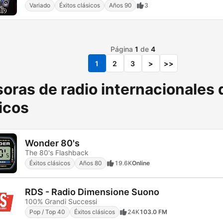
Variado
Éxitos clásicos
Años 90
3
Página
1
de
4
1
2
3
>
>>
oras de radio internacionales 
icos
Wonder 80's
The 80's Flashback
Éxitos clásicos
Años 80
19.6K
Online
RDS - Radio Dimensione Suono
100% Grandi Successi
Pop / Top 40
Éxitos clásicos
24K
103.0 FM