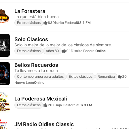
La Forastera
La que está bien buena
Éxitos clásicos
83
Distrito Federal
88.1 FM
Solo Clasicos
Solo lo mejor de lo mejor de los clasicos de siempre.
Éxitos clásicos
Años 80
91
Distrito Federal
Online
Bellos Recuerdos
Te llevamos a tu epoca
Contemporánea para adultos
Éxitos clásicos
Romántica
20
Nuevo León
Online
La Poderosa Mexicali
Éxitos clásicos
201
Baja California
96.9 FM
JM Radio Oldies Classic