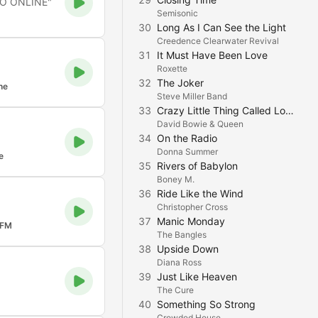
DIO ONLINE"
Semisonic
30
Long As I Can See the Light
Creedence Clearwater Revival
31
It Must Have Been Love
Roxette
32
The Joker
ne
Steve Miller Band
33
Crazy Little Thing Called Love
David Bowie & Queen
34
On the Radio
Donna Summer
e
35
Rivers of Babylon
Boney M.
36
Ride Like the Wind
Christopher Cross
37
Manic Monday
 FM
The Bangles
38
Upside Down
Diana Ross
39
Just Like Heaven
The Cure
40
Something So Strong
Crowded House