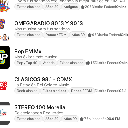
Libera tus sentidos escuchando la mejor música en "JM RA
Éxitos clásicos
Años 80
Antiguas
205
Distrito Federal
Online
OMEGARADIO 80´S Y 90´S
Mas música para tus sentidos
Éxitos clásicos
Dance / EDM
Años 80
65
Distrito Federal
Onli
Pop FM Mx
Más éxitos más música
Pop / Top 40
Variado
Éxitos clásicos
15
Distrito Federal
Onlin
CLÁSICOS 98.1 - CDMX
La Estación Del Golden Music
Rock clásico
Éxitos clásicos
Dance / EDM
Distrito Federal
98.1
STEREO 100 Morelia
Coleccionando Recuerdos
Éxitos clásicos
Años 80
Años 90
76
Michoacán
99.9 FM