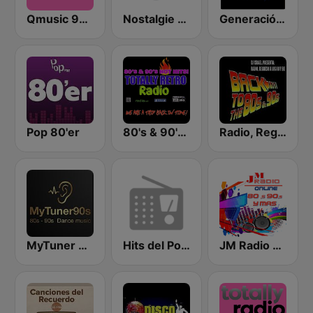
Qmusic 90's & 00's
Nostalgie New York
Generación X 80s 90s
Pop 80'er
80's & 90's Hot Hits! Totally Retro Radio
Radio, Regreso a los 80 y 90
MyTuner 90s
Hits del Pop de los 80 y 90
JM Radio 80s y 90s