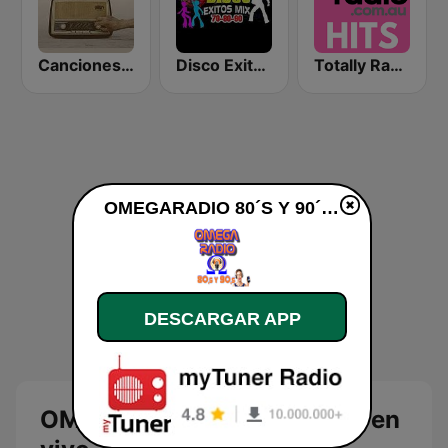
Canciones del Recuerdo DJec
Disco Exitos Clasicos 70s 80s 90s Minimix
Totally Radio Hits
OMEGARADIO 80´S Y 90´S en vivo
DESCARGAR APP
OMEGARADIO 80´S Y 90´S en