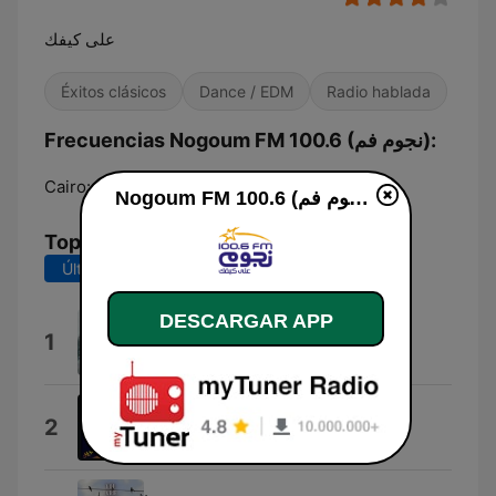
على كيفك
Éxitos clásicos
Dance / EDM
Radio hablada
Frecuencias Nogoum FM 100.6 (نجوم فم):
Cairo:
100.6 FM
Nogoum FM 100.6 (نجوم فم) en vivo
Top Canciones
Últimos 7 días
Últimos 30 días
DESCARGAR APP
Ừ Thì Tôi Ế
1
Duy Tuyên
Alby
2
Amr Diab