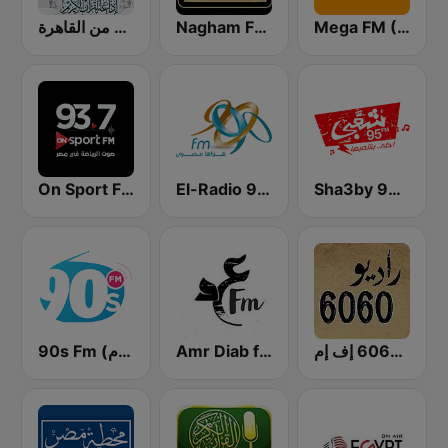
Mega FM (ميجا إف إم)
Nagham FM 105.3 (نغم إف إم)
إذاعة القرآن الكريم من القاهرة
On Sport FM
El-Radio‎ 9090 (الراديو٩٠٩٠)
Sha3by 95 FM
راديو 6060 إف إم
Amr Diab fm عمرو دياب
90s Fm (تسعينات اف ام)