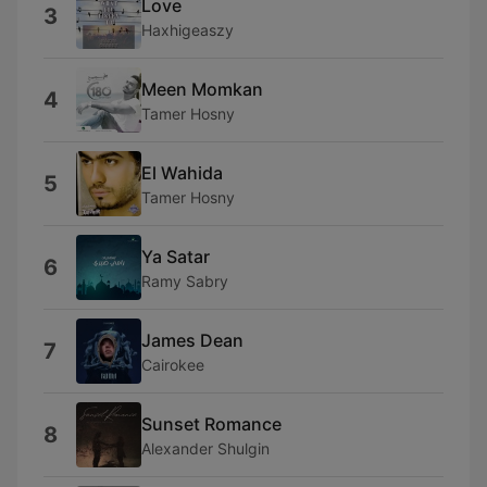
Love
3
Haxhigeaszy
Meen Momkan
4
Tamer Hosny
El Wahida
5
Tamer Hosny
Ya Satar
6
Ramy Sabry
James Dean
7
Cairokee
Sunset Romance
8
Alexander Shulgin