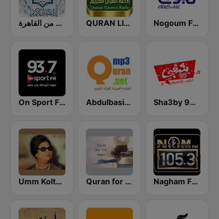
إذاعة القرآن الكريم من القاهرة
QURAN LIVE RADIO
Nogoum FM 100.6 (نجوم فم)
On Sport FM
Abdulbasit Abdulsamad WARSH Radio
Sha3by 95 FM
Umm Kolthoum راديو أم كلثوم
Quran for the Heart القرآن للقلب
Nagham FM 105.3 (نغم إف إم)