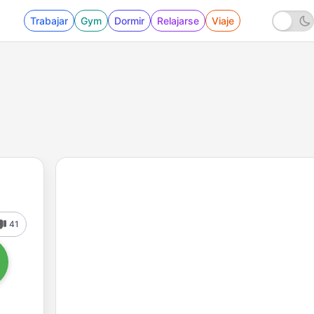
Trabajar
Gym
Dormir
Relajarse
Viaje
41