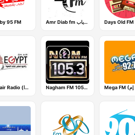
by 95 FM
Amr Diab fm عمرو دياب
Days Old FM
Nagham FM 105.3 (نغم إف إم)
Egonair Radio (راديو مصر على الهوا)