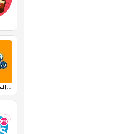
Mega FM (ميجا إف إم)