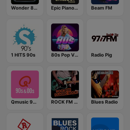
Wonder 80's
Epic Piano - CHILLOUT PIANO
Beam FM
1 HITS 90s
80s Pop Vibes
Radio Pig
Qmusic 90's & 00's
ROCK FM CLASSIC ROCK
Blues Radio