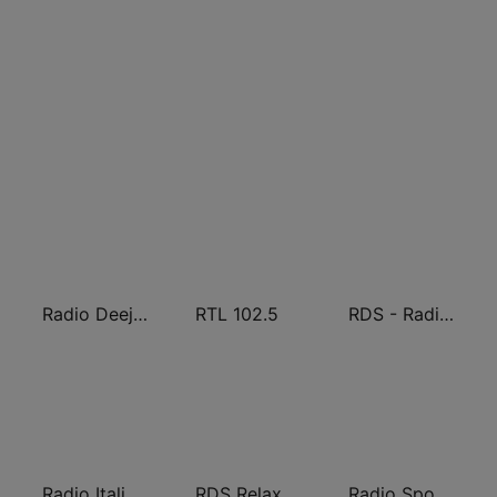
Radio Deejay
RTL 102.5
RDS - Radio Dimensione Suono
Radio Italia solomusicaitaliana
RDS Relax
Radio Sportiva