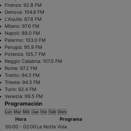
Firenze:
92.8 FM
Genova:
104.9 FM
L'Aquila:
87.6 FM
Milano:
97.6 FM
Napoli:
89.0 FM
Palermo:
103.0 FM
Perugia:
95.9 FM
Potenza:
105.7 FM
Reggio Calabria:
107.5 FM
Rome:
97.2 FM
Trento:
94.3 FM
Trieste:
94.3 FM
Turin:
92.4 FM
Venezia:
99.5 FM
Programación
Lun
Mar
Mié
Jue
Vie
Sáb
Dom
Hora
Programa
00:00 - 02:00
La Notte Vola