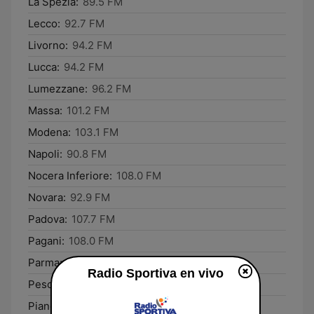
La Spezia:
89.5 FM
Lecco:
92.7 FM
Livorno:
94.2 FM
Lucca:
94.2 FM
Lumezzane:
96.2 FM
Massa:
101.2 FM
Modena:
103.1 FM
Napoli:
90.8 FM
Nocera Inferiore:
108.0 FM
Novara:
92.9 FM
Padova:
107.7 FM
Pagani:
108.0 FM
Parma:
101.4 FM
Radio Sportiva en vivo
Pescara:
104.6 FM
Pianoro:
87.6 FM