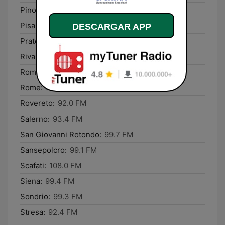
Pino sulla Sponda del Lago Maggiore:
96.8 FM
Pisa:
94.2 FM
DESCARGAR APP
Prato:
96.4 FM
Rivalta di Torino:
101.5 FM
Romano di Lombardia:
92.8 FM
Rome:
90.0 FM
Rovereto:
92.0 FM
Salerno:
93.4 FM
San Giovanni Rotondo:
99.7 FM
Sansepolcro:
99.1 FM
Scafati:
108.0 FM
Siena:
99.4 FM
Sondrio:
99.3 FM
Stresa:
92.4 FM