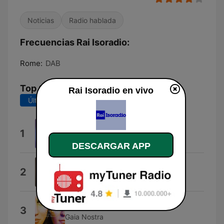
Noticias
Radio hablada
Frecuencias Rai Isoradio:
Rome:
DAB
Top Canciones
Rai Isoradio en vivo
Últimos 7 días
Últimos 30 días
Rock Power
1
Pierfrancesco Bellisario
DESCARGAR APP
Tabù
2
Serena Brancale
Gaia Nostra
3
Gaia Nostra