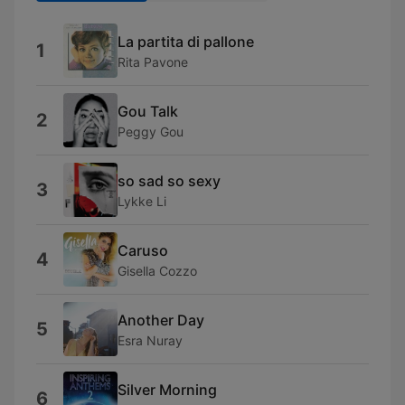
La partita di pallone
1
Rita Pavone
Gou Talk
2
Peggy Gou
so sad so sexy
3
Lykke Li
Caruso
4
Gisella Cozzo
Another Day
5
Esra Nuray
Silver Morning
6