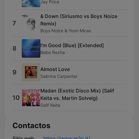
Jay Price
& Down (Siriusmo vs Boys Noize
7
Remix)
Boys Noize & Yoon Mirae
I'm Good (Blue) [Extended]
8
Bebe Rexha
Almost Love
9
Sabrina Carpenter
Madan (Exotic Disco Mix) (Salif
10
Keita vs. Martin Solveig)
Salif Keita
Contactos
Sitio web
https://www.m2o.it/