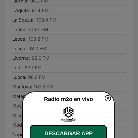
Isernia:
98.2 FM
L'Aquila:
91.4 FM
La Spezia:
100.4 FM
Latina:
100.7 FM
Lecce:
103.8 FM
Lecco:
93.0 FM
Livorno:
98.6 FM
Lodi:
93.1 FM
Lucca:
98.6 FM
Mantova:
107.3 FM
Matera:
90.3 FM
Radio m2o en vivo
Messina:
94.5 FM
Milano:
91.7 FM
Modena:
93.1 FM
DESCARGAR APP
Napoli:
98.3 FM