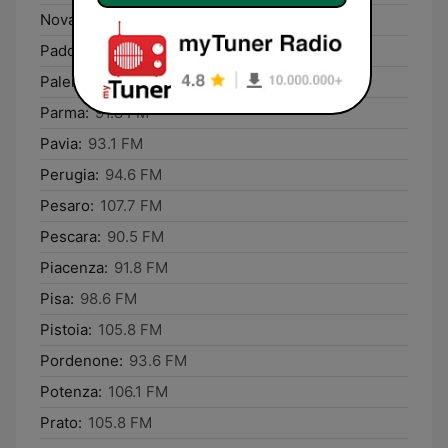
Novara:
93.1 FM
Padova:
87.8 FM
Palermo:
107.8 FM
Parma:
91.8 FM
Pavia:
93.1 FM
Perugia:
94.6 FM
Pesaro:
107.7 FM
Pescara:
90.5 FM
Piacenza:
91.8 FM
Pisa:
98.6 FM
Pistoia:
105.8 FM
Pordenone:
93.6 FM
Potenza:
106.1 FM
Prato:
105.8 FM