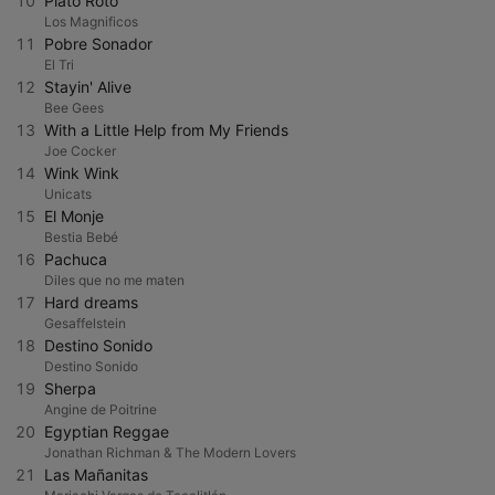
10
Plato Roto
Los Magnificos
11
Pobre Sonador
El Tri
12
Stayin' Alive
Bee Gees
13
With a Little Help from My Friends
Joe Cocker
14
Wink Wink
Unicats
15
El Monje
Bestia Bebé
16
Pachuca
Diles que no me maten
17
Hard dreams
Gesaffelstein
18
Destino Sonido
Destino Sonido
19
Sherpa
Angine de Poitrine
20
Egyptian Reggae
Jonathan Richman & The Modern Lovers
21
Las Mañanitas