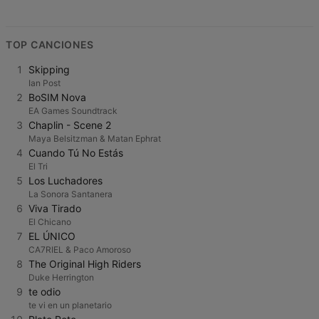
TOP CANCIONES
1
Skipping
Ian Post
2
BoSIM Nova
EA Games Soundtrack
3
Chaplin - Scene 2
Maya Belsitzman & Matan Ephrat
4
Cuando Tú No Estás
El Tri
5
Los Luchadores
La Sonora Santanera
6
Viva Tirado
El Chicano
7
EL ÚNICO
CA7RIEL & Paco Amoroso
8
The Original High Riders
Duke Herrington
9
te odio
te vi en un planetario