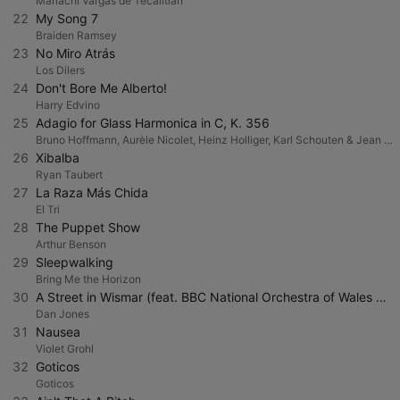
Mariachi Vargas de Tecalitlán
22
My Song 7
Braiden Ramsey
23
No Miro Atrás
Los Dilers
24
Don't Bore Me Alberto!
Harry Edvino
25
Adagio for Glass Harmonica in C, K. 356
Bruno Hoffmann, Aurèle Nicolet, Heinz Holliger, Karl Schouten & Jean Decroos
26
Xibalba
Ryan Taubert
27
La Raza Más Chida
El Tri
28
The Puppet Show
Arthur Benson
29
Sleepwalking
Bring Me the Horizon
30
A Street in Wismar (feat. BBC National Orchestra of Wales & Christopher Austin)
Dan Jones
31
Nausea
Violet Grohl
32
Goticos
Goticos