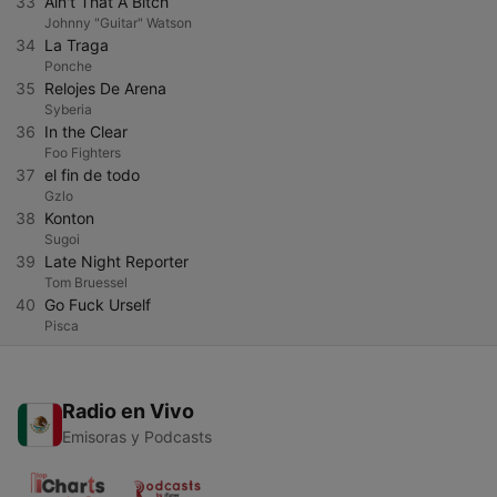
33
Ain't That A Bitch
Johnny "Guitar" Watson
34
La Traga
Ponche
35
Relojes De Arena
Syberia
36
In the Clear
Foo Fighters
37
el fin de todo
Gzlo
38
Konton
Sugoi
39
Late Night Reporter
Tom Bruessel
40
Go Fuck Urself
Pisca
Radio en Vivo
Emisoras y Podcasts