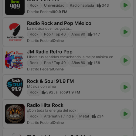
Rock
Universidad
Radio hablada
343
Distrito Federal
90.9 FM
Radio Rock and Pop México
La música que nos gusta...
Rock
Pop / Top 40
Años 90
147
Distrito Federal
Online
JM Radio Retro Pop
Libera tus sentidos escuchando la mejor música en JM RADIO OnLine
Rock
Pop / Top 40
Años 80
158
Distrito Federal
Online
Rock & Soul 91.9 FM
Música con alma
Rock
392
Jalisco
91.9 FM
Radio Hits Rock
¡¡Con toda la energia del rock!!
Rock
Alternativa / Indie
Metal
234
Distrito Federal
Online