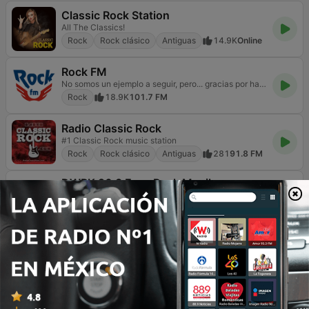
Classic Rock Station
All The Classics!
Rock
Rock clásico
Antiguas
14.9K
Online
Rock FM
No somos un ejemplo a seguir, pero... gracias por hacerlo
Rock
18.9K
101.7 FM
Radio Classic Rock
#1 Classic Rock music station
Rock
Rock clásico
Antiguas
281
91.8 FM
DWRK 96.3 Easy Rock Manila
Just the Rite Rock
Rock
Contemporánea para adultos
11.1K
96.3 FM
80s ALIVE
Get the Feeling
Rock
Pop / Top 40
Años 80
9.5K
Online
La FM Bogotá