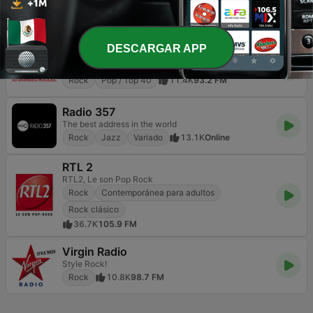
Principales noticias de Colombia y el Mundo en la FM
Rock
Deportes
Noticias
12.7K
94.9 FM
DESCARGAR APP
RFM
Só grandes músicas.
Rock
Pop / Top 40
11.4K
93.2 FM
Radio 357
The best address in the world
Rock
Jazz
Variado
13.1K
Online
RTL 2
RTL2, Le son Pop Rock
Rock
Contemporánea para adultos
Rock clásico
36.7K
105.9 FM
Virgin Radio
Style Rock!
Rock
10.8K
98.7 FM