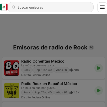
Emisoras de radio de Rock
70
Radio Ochentas México
La música que nos gusta...
Rock
Pop / Top 40
Años 80
708
Distrito Federal
Online
Radio Rock en Español México
La música que nos gusta...
Rock
Pop / Top 40
Años 90
1.5K
Distrito Federal
Online