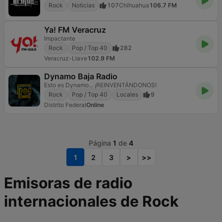
Rock
Noticias
107
Chihuahua
106.7 FM
Ya! FM Veracruz
Impactante
Rock
Pop / Top 40
282
Veracruz-Llave
102.9 FM
Dynamo Baja Radio
Esto es Dynamo... ¡REINVENTÁNDONOS!
Rock
Pop / Top 40
Locales
9
Distrito Federal
Online
Página
1
de
4
1
2
3
>
>>
Emisoras de radio
internacionales de Rock