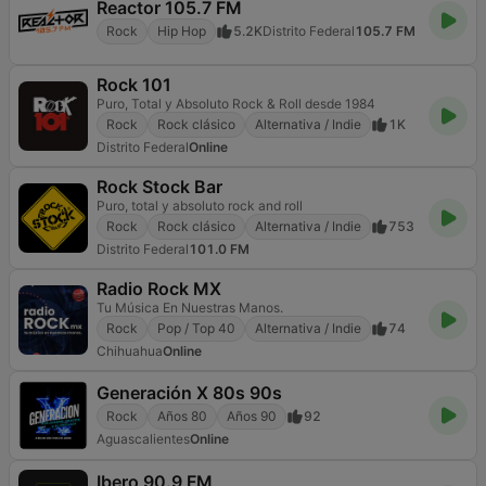
Reactor 105.7 FM
Rock
Hip Hop
5.2K
Distrito Federal
105.7 FM
Rock 101
Puro, Total y Absoluto Rock & Roll desde 1984
Rock
Rock clásico
Alternativa / Indie
1K
Distrito Federal
Online
Rock Stock Bar
Puro, total y absoluto rock and roll
Rock
Rock clásico
Alternativa / Indie
753
Distrito Federal
101.0 FM
Radio Rock MX
Tu Música En Nuestras Manos.
Rock
Pop / Top 40
Alternativa / Indie
74
Chihuahua
Online
Generación X 80s 90s
Rock
Años 80
Años 90
92
Aguascalientes
Online
Ibero 90.9 FM