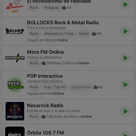
El Rockódromo de Felicidad
Rock
Antiguas
24
BOLLOCKS Rock & Metal Radio
This is Not a Rehearsal
Rock
Alternativa / Indie
Metal
49
Estado de México
Online
More FM Online
Somos tu alternativa
Rock
565
Baja California
Online
POP Interactiva
Siempre Mas Música
Rock
Pop / Top 40
Electrónica
60
Aguascalientes
Online
Nezarock Radio
Donde el rock y el ska no paran
Rock
19
Estado de México
Online
Órbita 106.7 FM