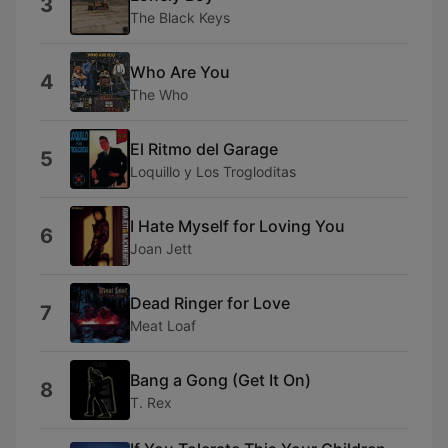
3
The Black Keys
Who Are You
4
The Who
El Ritmo del Garage
5
Loquillo y Los Trogloditas
I Hate Myself for Loving You
6
Joan Jett
Dead Ringer for Love
7
Meat Loaf
Bang a Gong (Get It On)
8
T. Rex