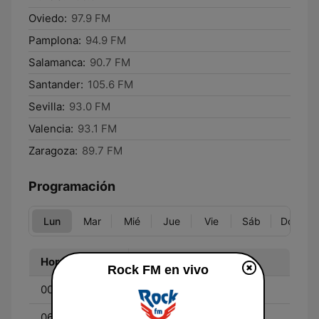
Oviedo:
97.9 FM
Pamplona:
94.9 FM
Salamanca:
90.7 FM
Santander:
105.6 FM
Sevilla:
93.0 FM
Valencia:
93.1 FM
Zaragoza:
89.7 FM
Programación
Lun
Mar
Mié
Jue
Vie
Sáb
Dom
Hora
Programa
Rock FM en vivo
00:00 - 06:00
RockFM Noche
06:00 - 10:00
El Pirata y su banda