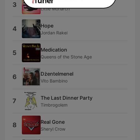
Too Little Too Late
3
Little Monarch
Hope
4
Jordan Rakei
Medication
5
Queens of the Stone Age
Dżentelmenel
6
Vito Bambino
The Last Dinner Party
7
Timbrogolem
Real Gone
8
Sheryl Crow