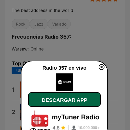
The best address in the world
Rock
Jazz
Variado
Frecuencias Radio 357:
Warsaw:
Online
Top Canciones
Radio 357 en vivo
Últimos 7 días
Últimos 30 días
Solitude
1
Lila Ike
DESCARGAR APP
Anthem
2
Greta Van Fleet