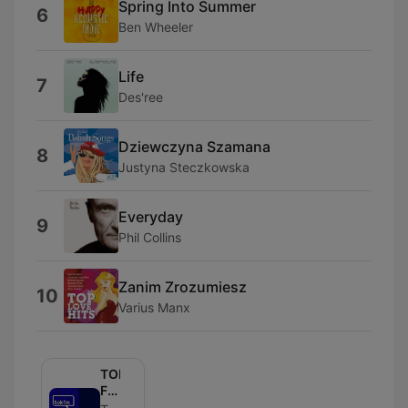
Spring Into Summer
6
Ben Wheeler
Life
7
Des'ree
Dziewczyna Szamana
8
Justyna Steczkowska
Everyday
9
Phil Collins
Zanim Zrozumiesz
10
Varius Manx
TOK
FM
Select