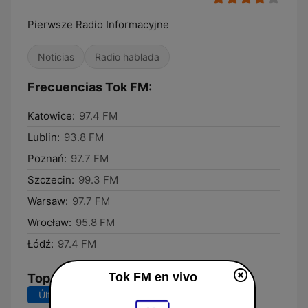
Pierwsze Radio Informacyjne
Noticias
Radio hablada
Frecuencias Tok FM:
Katowice:
97.4 FM
Lublin:
93.8 FM
Poznań:
97.7 FM
Szczecin:
99.3 FM
Warsaw:
97.7 FM
Wrocław:
95.8 FM
Łódź:
97.4 FM
Tok FM en vivo
Top Canciones
Últimos 7 días
Últimos 30 días