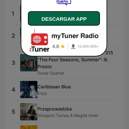
Gone Clear
1
Von Hemingway
DESCARGAR APP
Chilled Vibe
2
Plan 8
Violin Concerto in G Minor, RV 315
"The Four Seasons, Summer": III.
3
Presto
Dover Quartet
Caribbean Blue
4
Enya
Przeprowadzka
5
Grzegorz Turnau & Magda Umer