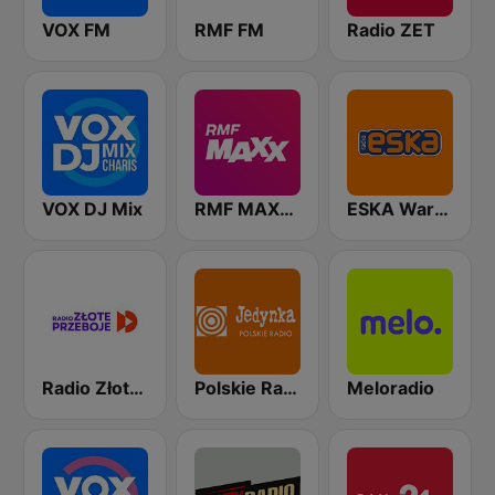
VOX FM
RMF FM
Radio ZET
VOX DJ Mix
RMF MAXXX
ESKA Warszawa
Radio Złote Przeboje
Polskie Radio Program I (PR1) Jedynka
Meloradio