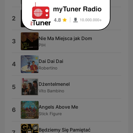
Lato
2
Kuba Blokesz
Nie Ma Miejsca jak Dom
3
PIH
Dai Dai Dai
4
Robertino
Dżentelmenel
5
Vito Bambino
Angels Above Me
6
Stick Figure
Będziemy Się Pamiętać
7