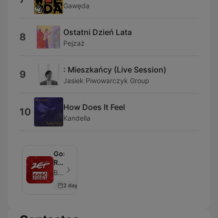
Gawęda
Ostatni Dzień Lata
8
Pejzaż
: Mieszkańcy (Live Session)
9
Jasiek Piwowarczyk Group
How Does It Feel
10
Kandella
Gość
Radia
ZET
Beata Lubecka - Episodio 216
2 days ago