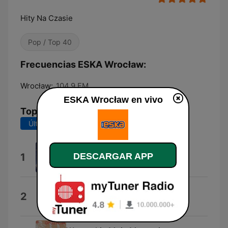
Hity Na Czasie
Pop / Top 40
Frecuencias ESKA Wrocław:
Wrocław:
104.9 FM
ESKA Wrocław en vivo
Top Canciones
Últimos 7 días
Últimos 30 días
Dai Dai Dai
1
DESCARGAR APP
Robertino
Ostatni Dzień Lata
2
Pejzaż