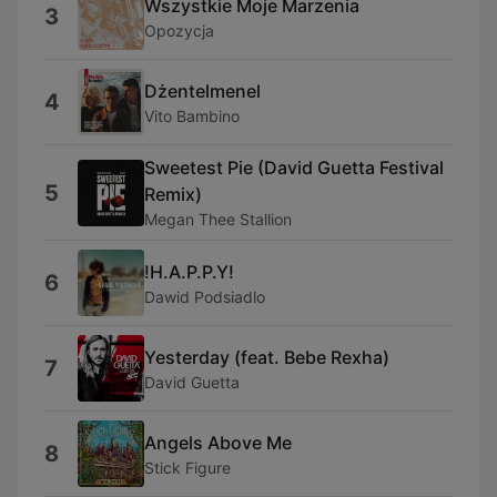
Wszystkie Moje Marzenia
3
Opozycja
Dżentelmenel
4
Vito Bambino
Sweetest Pie (David Guetta Festival
5
Remix)
Megan Thee Stallion
!H.A.P.P.Y!
6
Dawid Podsiadlo
Yesterday (feat. Bebe Rexha)
7
David Guetta
Angels Above Me
8
Stick Figure