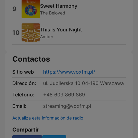
Sweet Harmony
9
The Beloved
This Is Your Night
10
Amber
Contactos
Sitio web
https://www.voxfm.pl/
Dirección:
ul. Jubilerska 10 04-190 Warszawa
Teléfono:
+48 609 869 869
Email:
streaming@voxfm.pl
Actualiza esta información de radio
Compartir