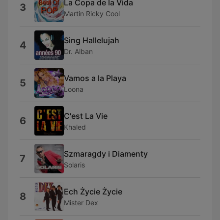
La Copa de la Vida
3
Martin Ricky Cool
Sing Hallelujah
4
Dr. Alban
Vamos a la Playa
5
Loona
C'est La Vie
6
Khaled
Szmaragdy i Diamenty
7
Solaris
Ech Życie Życie
8
Mister Dex