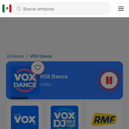
Emisoras
VOX Dance
VOX Dance
Online