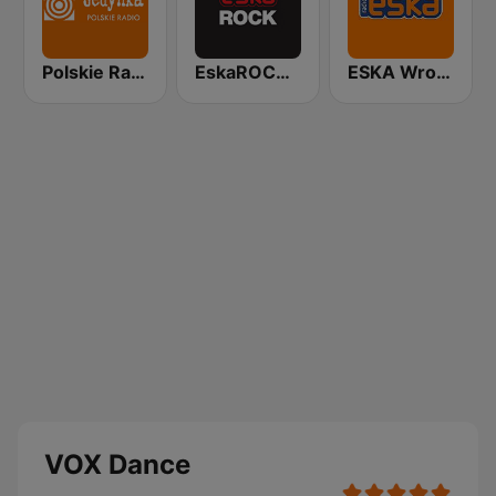
Polskie Radio Program I (PR1) Jedynka
EskaROCK Warszawa
ESKA Wrocław
VOX Dance