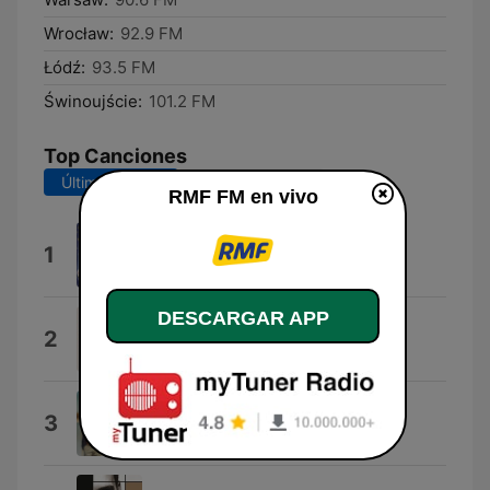
Wrocław:
92.9 FM
Łódź:
93.5 FM
Świnoujście:
101.2 FM
Top Canciones
Últimos 7 días
Últimos 30 días
RMF FM en vivo
Dai Dai Dai
1
Robertino
DESCARGAR APP
Dżentelmenel
2
Vito Bambino
!H.A.P.P.Y!
3
Dawid Podsiadlo