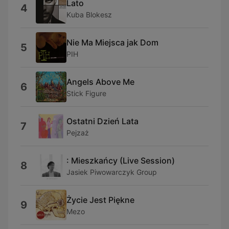
Lato
4
Kuba Blokesz
Nie Ma Miejsca jak Dom
5
PIH
Angels Above Me
6
Stick Figure
Ostatni Dzień Lata
7
Pejzaż
: Mieszkańcy (Live Session)
8
Jasiek Piwowarczyk Group
Życie Jest Piękne
9
Mezo