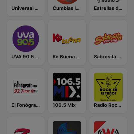
Universal 88.1 FM
Cumbias Inmortales Radio
Estrellas de los 80s
UVA 90.5 FM
Ke Buena 92.9 FM
Sabrosita 590 AM
El Fonógrafo HD2
106.5 Mix
Radio Rock en Español México