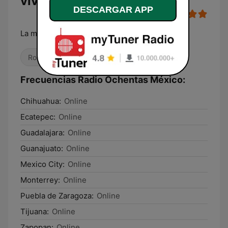
vivo
DESCARGAR APP
La música que nos gusta...
Rock
Pop / Top 40
Años 80
Frecuencias Radio Ochentas México:
Chihuahua:
Online
Ecatepec:
Online
Guadalajara:
Online
Guanajuato:
Online
Mexico City:
Online
Monterrey:
Online
Puebla de Zaragoza:
Online
Tijuana:
Online
Zapopan:
Online