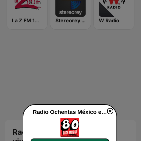
La Z FM 107.3
Stereorey México
W Radio
Radio Ochentas México en vivo
Radio Ochentas México en