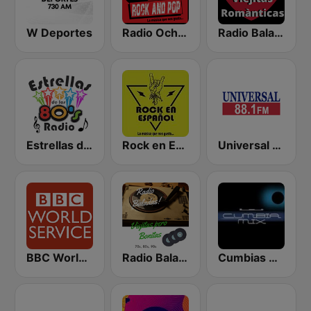
W Deportes
Radio Ochentas México
Radio Baladas Viejitas Románticas
Estrellas de los 80s
Rock en Español Radio
Universal 88.1 FM
BBC World Service
Radio Baladas Viejitas Bonitas
Cumbias Mezcladas