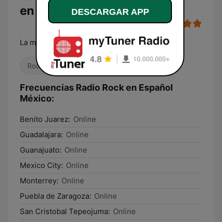
en vivo
DESCARGAR APP
La música que nos gusta...
Rock
Pop / Top 40
Años 90
Frecuencias Radio Rock en Español
México:
Benito Juarez:
Online
Guadalajara:
Online
Guanajuato:
Online
Mexico City:
Online
Monterrey:
Online
Puebla de Zaragoza:
Online
San Cristobal Tepeojuma:
Online