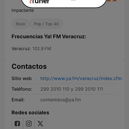
Impactante
Rock
Pop / Top 40
Frecuencias Ya! FM Veracruz:
Veracruz:
102.9 FM
Contactos
Sitio web
http://www.ya.fm/veracruz/index.cfm
Teléfono:
299 2010 110 y 299 2010 111
Email:
contenidos@ya.fm
Redes sociales