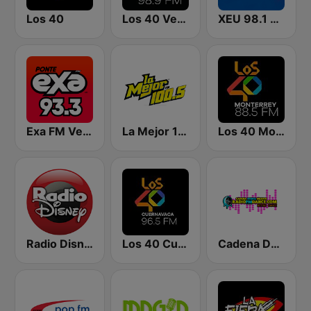
Los 40
Los 40 Veracruz
XEU 98.1 FM
Exa FM Veracruz
La Mejor 100.5 FM
Los 40 Monterrey
Radio Disney México
Los 40 Cuernavaca
Cadena Dance México