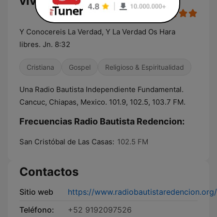
vivo
Y Conocereis La Verdad, Y La Verdad Os Hara
libres. Jn. 8:32
Cristiana
Gospel
Religioso & Espiritualidad
Una Radio Bautista Independiente Fundamental.
Cancuc, Chiapas, Mexico. 101.9, 102.5, 103.7 FM.
Frecuencias Radio Bautista Redencion:
San Cristóbal de Las Casas:
102.5 FM
Contactos
Sitio web
https://www.radiobautistaredencion.org/
Teléfono:
+52 9192097526