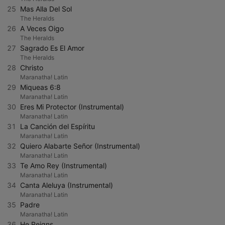
25
Mas Alla Del Sol
The Heralds
26
A Veces Oigo
The Heralds
27
Sagrado Es El Amor
The Heralds
28
Christo
Maranatha! Latin
29
Miqueas 6:8
Maranatha! Latin
30
Eres Mi Protector (Instrumental)
Maranatha! Latin
31
La Canción del Espíritu
Maranatha! Latin
32
Quiero Alabarte Señor (Instrumental)
Maranatha! Latin
33
Te Amo Rey (Instrumental)
Maranatha! Latin
34
Canta Aleluya (Instrumental)
Maranatha! Latin
35
Padre
Maranatha! Latin
36
He Reigns