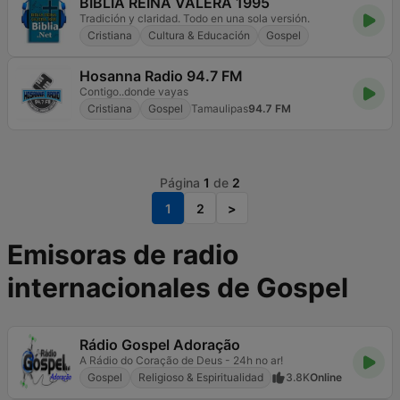
BIBLIA REINA VALERA 1995
Tradición y claridad. Todo en una sola versión.
Cristiana
Cultura & Educación
Gospel
Hosanna Radio 94.7 FM
Contigo..donde vayas
Cristiana
Gospel
Tamaulipas
94.7 FM
Página
1
de
2
1
2
>
Emisoras de radio
internacionales de Gospel
Rádio Gospel Adoração
A Rádio do Coração de Deus - 24h no ar!
Gospel
Religioso & Espiritualidad
3.8K
Online