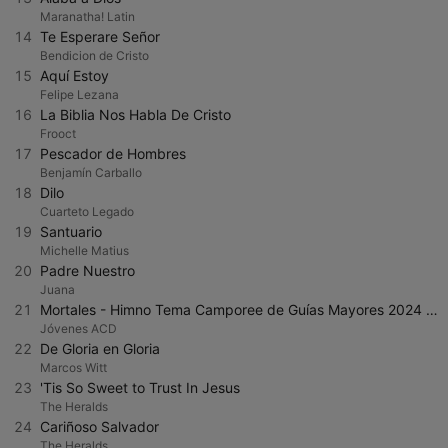
Maranatha! Latin
14
Te Esperare Señor
Bendicion de Cristo
15
Aquí Estoy
Felipe Lezana
16
La Biblia Nos Habla De Cristo
Frooct
17
Pescador de Hombres
Benjamín Carballo
18
Dilo
Cuarteto Legado
19
Santuario
Michelle Matius
20
Padre Nuestro
Juana
21
Mortales - Himno Tema Camporee de Guías Mayores 2024 ACD
Jóvenes ACD
22
De Gloria en Gloria
Marcos Witt
23
'Tis So Sweet to Trust In Jesus
The Heralds
24
Cariñoso Salvador
The Heralds