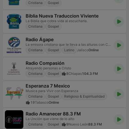
Cristiana
Gospel
Biblia Nueva Traduccion Viviente
La Biblia que cobra vida al escucharla.
Cristiana
Gospel
Radio Ágape
La emisora cristiana que te lleva a las alturas con Cristo
Cristiana
Gospel
Latino
Jalisco
Online
Radio Compasión
Atrayendo personas a Cristo
Cristiana
Gospel
8
Chiapas
104.3 FM
Esperanza 7 Mexico
Musica para Vivir con Esperanza
Cristiana
Gospel
Religioso & Espiritualidad
19
Tabasco
Online
Radio Amanecer 88.3 FM
La Unción que viene de lo alto
Cristiana
Gospel
9
Nuevo León
88.3 FM