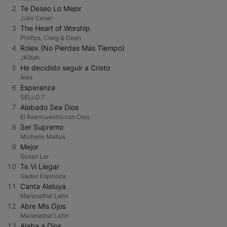
2
Te Deseo Lo Mejor
Julio Cesar
3
The Heart of Worship
Phillips, Craig & Dean
4
Rolex (No Pierdas Más Tiempo)
JKillah
5
He decidido seguir a Cristo
Alex
6
Esperanza
SELLO 7
7
Alabado Sea Dios
El Reencuentro con Dios
8
Ser Supremo
Michelle Matius
9
Mejor
Susan Lor
10
Te Vi Llegar
Gadiel Espinoza
11
Canta Aleluya
Maranatha! Latin
12
Abre Mis Ojos
Maranatha! Latin
13
Alaba a Dios