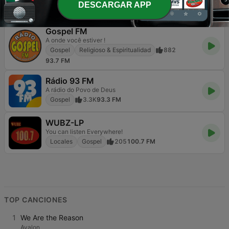
DESCARGAR APP
Cristiana
Gospel
4.7K
90.1 FM
Gospel FM
A onde você estiver !
Gospel
Religioso & Espiritualidad
882
93.7 FM
Rádio 93 FM
A rádio do Povo de Deus
Gospel
3.3K
93.3 FM
WUBZ-LP
You can listen Everywhere!
Locales
Gospel
205
100.7 FM
TOP CANCIONES
1
We Are the Reason
Avalon