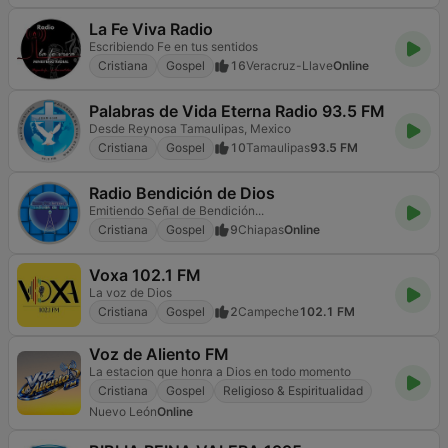
La Fe Viva Radio
Escribiendo Fe en tus sentidos
Cristiana
Gospel
16
Veracruz-Llave
Online
Palabras de Vida Eterna Radio 93.5 FM
Desde Reynosa Tamaulipas, Mexico
Cristiana
Gospel
10
Tamaulipas
93.5 FM
Radio Bendición de Dios
Emitiendo Señal de Bendición...
Cristiana
Gospel
9
Chiapas
Online
Voxa 102.1 FM
La voz de Dios
Cristiana
Gospel
2
Campeche
102.1 FM
Voz de Aliento FM
La estacion que honra a Dios en todo momento
Cristiana
Gospel
Religioso & Espiritualidad
Nuevo León
Online