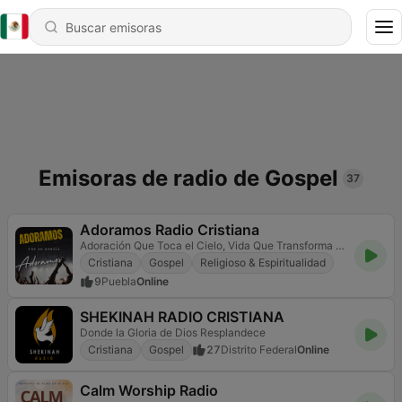
Emisoras de radio de Gospel
37
Adoramos Radio Cristiana
Adoración Que Toca el Cielo, Vida Que Transforma el Mundo
Cristiana
Gospel
Religioso & Espiritualidad
9
Puebla
Online
SHEKINAH RADIO CRISTIANA
Donde la Gloria de Dios Resplandece
Cristiana
Gospel
27
Distrito Federal
Online
Calm Worship Radio