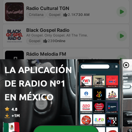
Radio Cultural TGN
Cristiana
Gospel
2.1K
730 AM
Black Gospel Radio
All Gospel. Only Gospel. All The Time.
Gospel
239
Online
Rádio Melodia FM
Gospel
Religioso & Espiritualidad
8.3K
97.5 FM
Rádio Deus é Amor
Radio hablada
Gospel
6.4K
97.3 FM
Hunter.FM - Gospel
Os principais nomes da música Gospel.
Gospel
Religioso & Espiritualidad
1.2K
Online
Gospel FM
Jesus em Primeiro Lugar