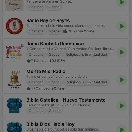
Renueva tu Alma en Su Paz
Cristiana
Gospel
Radio Rey de Reyes
Transformando tu vida conquistando corazones
Cristiana
Gospel
2
Chiapas
Online
Radio Bautista Redencion
Y Conocereis La Verdad, Y La Verdad Os Hara libres. Jn. 8:32
Cristiana
Gospel
Religioso & Espiritualidad
71
Chiapas
102.5 FM
Monte Miel Radio
Tu mejor compañía de noche y de día
Cristiana
Gospel
Religioso & Espiritualidad
17
Campeche
Online
Biblia Catolica - Nuevo Testamento
Escucha la Escritura. Vívela en silencio.
Cristiana
Gospel
Biblia Dios Habla Hoy
Dios habla claro. Nosotros solo transmitimos.