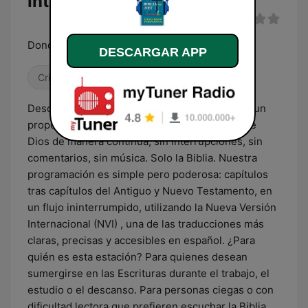
Internacional en vivo
Donde la Biblia se escucha y el cielo se siente.
DESCARGAR APP
Cristiana
Gospel
Descripción de la Estación Esta estación tiene un
propósito único y claro: transmitir la Palabra de
Dios de manera continua, sin interrupciones, sin
comentarios, sin música. Solo la Biblia. Nuestra
programación es simple pero poderosa: capítulos
tras capítulos del Antiguo y Nuevo Testamento, en
un flujo ininterrumpido, utilizando la Nueva Versión
Internacional (NVI) , una de las traducciones más
claras, precisas y accesibles en español. ¿Para
quién es esta estación? Para quienes desean
sumergirse en las Escrituras durante el trabajo, el
estudio o el descanso. Para personas ciegas o con
dificultad lectora que prefieren escuchar la Biblia.