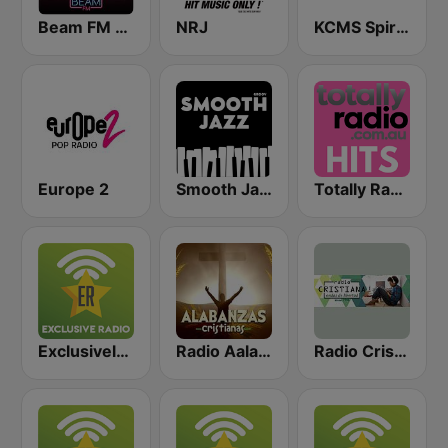
Beam FM - Adult Hits
NRJ
KCMS Spirit 105.3 FM
Europe 2
Smooth Jazz - Groov
Totally Radio Hits
Exclusively Coldplay
Radio Aalabanzas Cristianas
Radio Cristiana