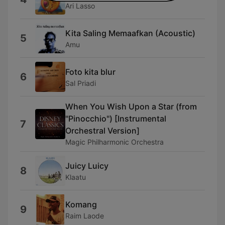
Ari Lasso
Kita Saling Memaafkan (Acoustic)
5
Amu
Foto kita blur
6
Sal Priadi
When You Wish Upon a Star (from
"Pinocchio") [Instrumental
7
Orchestral Version]
Magic Philharmonic Orchestra
Juicy Luicy
8
Klaatu
Komang
9
Raim Laode