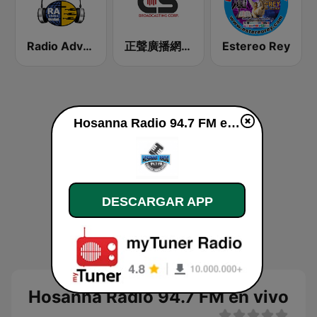
Radio Adventista La Voz De La Verdad
正聲廣播網路綜合台 (CSBC Life)
Estereo Rey
Hosanna Radio 94.7 FM en vivo
DESCARGAR APP
Hosanna Radio 94.7 FM en vivo