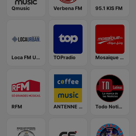
Qmusic
Verbena FM
95.1 KIS FM
Loca FM Urban
TOPradio
Mosaique FM (موزاييك إف إم)
RFM
ANTENNE BAYERN Coffee Music
Todo Noticias Latinas