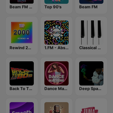
Beam FM - Adult Hits
Top 90's
Beam FM
Rewind 2000's
1.FM - Absolute Trance
Classical Horizon Radio (International)
Back To The 80's Radio
Dance Machine
Deep Space Chill