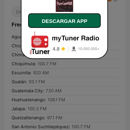
Cristiana
Gospel
DESCARGAR APP
Frecuencias Radio Cultural TGN:
Aguacatán:
94.9 FM
Chichicastenango:
104.7 FM
Chimaltenango:
100.3 FM
Chiquimula:
100.7 FM
Escuintla:
920 AM
Gualán:
93.1 FM
Guatemala City:
730 AM
Huehuetenango:
106.1 FM
Jalapa:
100.3 FM
Quetzaltenango:
97.1 FM
San Antonio Suchitepéquez:
100.7 FM