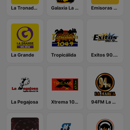
La Tronadora
Galaxia La Picosa
Emisoras Unidas
La Grande
Tropicálida
Exitos 90.9 FM
La Pegajosa
Xtrema 101.3 FM
94FM La Marca