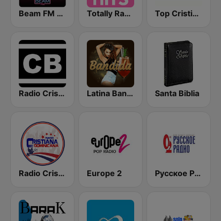
Beam FM - Adult Hits
Totally Radio Hits
Top Cristiano Radio
Radio Cristiano Bíblico
Latina Bandida!
Santa Biblia
Radio Cristiana Dominicana
Europe 2
Русское Радио