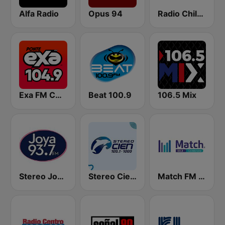
Alfa Radio
Opus 94
Radio Chilango 105.3 FM
Exa FM CDMX
Beat 100.9
106.5 Mix
Stereo Joya FM
Stereo Cien 100.1 FM
Match FM 99.3