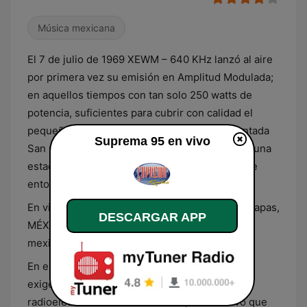
Música mexicana
El 7 de julio de 1969 XEWM – 640 KHz lanzó al aire
por primera vez su emisión en Amplitud Modulada;
en aquellos tiempos con tan solo 250 watts de
potencia, suficientes para cubrir con calidad el
pequeño y cristalino valle en el que está asentada
Suprema 95 en vivo
San Cristóbal de Las Casas. Así Chiapas sumó una
estación más a la decena de radiodifusoras que
entonces radiaban sobre el sureste mexicano.
En vivo, desde San Cristóbal de Las Casas, Chiapas,
DESCARGAR APP
MÉXICO. Más de 40 años en el aire del sureste
mexicano y ahora para el mundo entero.
En el 2011, con los avances tecnológicos que
exigen cambios en los viejos espacios
radioeléctricos de comunicación, XEWM tuvo que