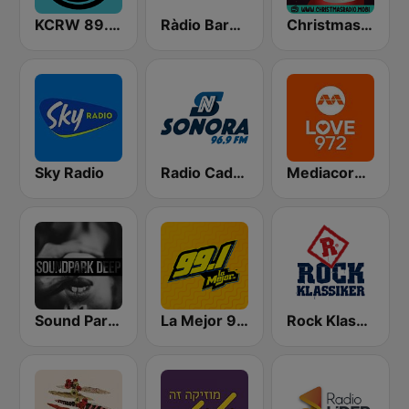
KCRW 89.9 FM
Ràdio Barcelona SER
Christmas Radio
Sky Radio
Radio Cadena Sonora
Mediacorp LOVE 972
Sound Park #DEEP
La Mejor 99.1
Rock Klassiker