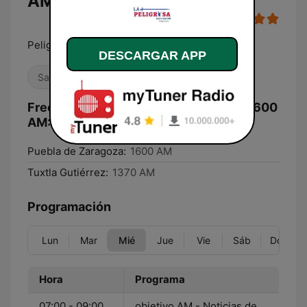
AM en vivo
Peligrosamente Salsera
DESCARGAR APP
Salsa
Noticias
Frecuencias Mas Peligrosa 1370 AM 1600
AM:
Puebla de Zaragoza:
1600 AM
Tuxtla Gutiérrez:
1370 AM
Programación
Lun
Mar
Mié
Jue
Vie
Sáb
Dom
Hora
Programa
07:00 - 09:00
objetivo AM - Noticias de